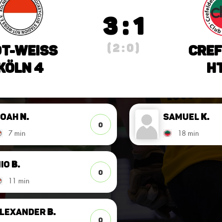
3 : 1
( 2 : 0 )
t-Weiss
Cref
Köln 4
HT
Noah
N.
Samuel
K.
0
7 min
18 min
io
B.
0
11 min
lexander
B.
0