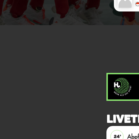
Livet
Abpfi
24'