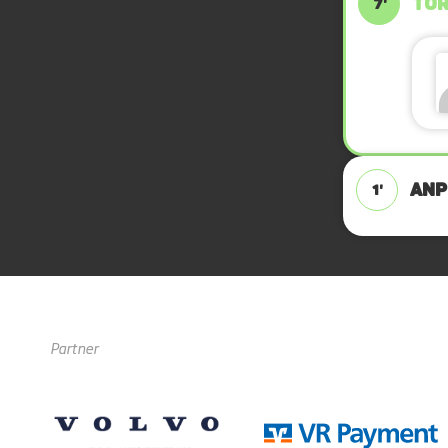
TOR
7'
ANPF
1'
Partner