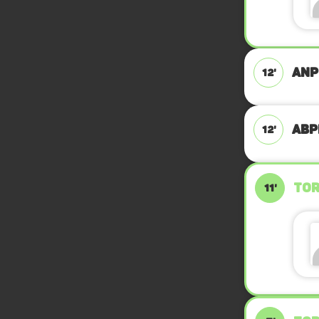
ANP
12'
ABPF
12'
TOR
11'