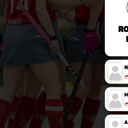
Ro
M
A