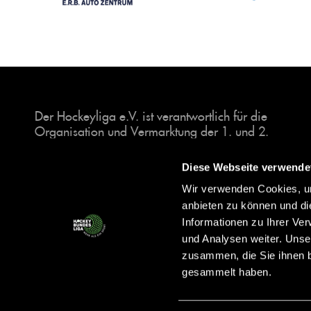
Der Hockeyliga e.V. ist verantwortlich für die
Organisation und Vermarktung der 1. und 2.
Hockey-Bundesligen auf dem Feld und in der
Halle. Insgesamt sind über 60 Vereine unter dem
Diese Webseite verwende
Dach der Hockeyliga organisiert, sowohl im
Wir verwenden Cookies, um
Herren als auch im Damen Bereich.
anbieten zu können und di
Informationen zu Ihrer Ve
und Analysen weiter. Unse
zusammen, die Sie ihnen b
gesammelt haben.