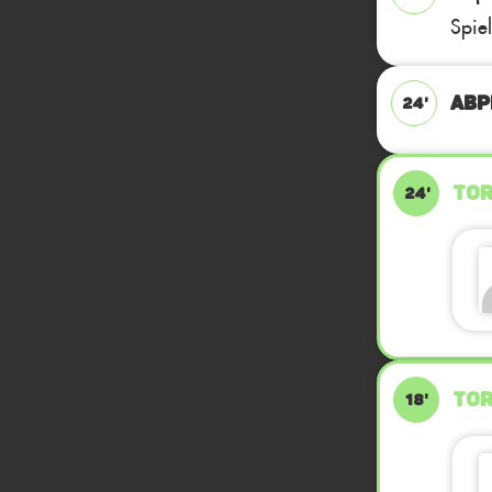
Spie
ABP
24'
TOR
24'
TOR
18'