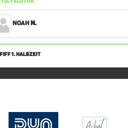
 1:0, FELDTOR
Noah
N.
IFF 1. Halbzeit