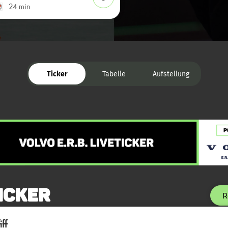
24 min
Ticker
Tabelle
Aufstellung
icker
R
ff