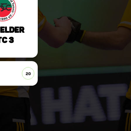
elder
C 3
20