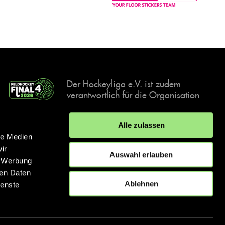
Der Hockeyliga e.V. ist zudem
verantwortlich für die Organisation
und Durchführung der Final4
Events, der deutschen Hockey-
Alle zulassen
Meisterschaften.
le Medien
ir
Auswahl erlauben
, Werbung
ren Daten
IMPRESSUM
DATENSCHUTZERKLÄRUNG
Ablehnen
ienste
© 2026 hockey.de