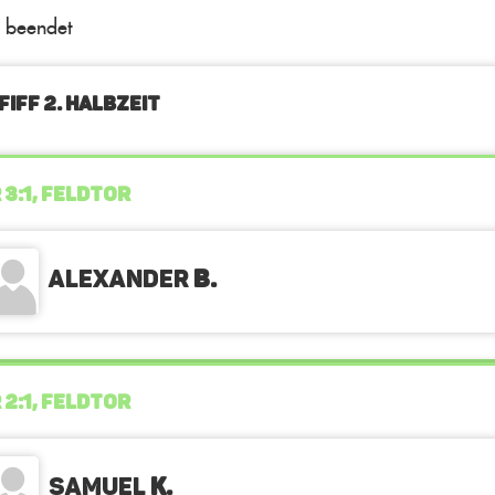
l beendet
FIFF 2. Halbzeit
 3:1, FELDTOR
Alexander
B.
 2:1, FELDTOR
Samuel
K.