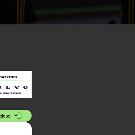
eload