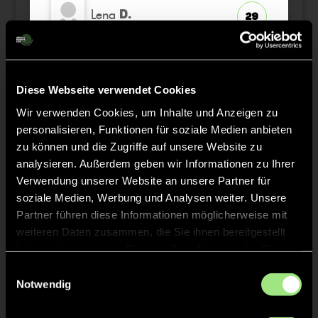
Lena
D.
29
Ina
G.
19
K
Diese Webseite verwendet Cookies
Marie
T.
28
Wir verwenden Cookies, um Inhalte und Anzeigen zu
personalisieren, Funktionen für soziale Medien anbieten
zu können und die Zugriffe auf unsere Website zu
analysieren. Außerdem geben wir Informationen zu Ihrer
Verwendung unserer Website an unsere Partner für
Staff
soziale Medien, Werbung und Analysen weiter. Unsere
Partner führen diese Informationen möglicherweise mit
weiteren Daten zusammen, die Sie ihnen bereitgestellt
Jonah
HANHEIDE
haben oder die sie im Rahmen Ihrer Nutzung der Dienste
gesammelt haben.
Einwilligungsauswahl
Notwendig