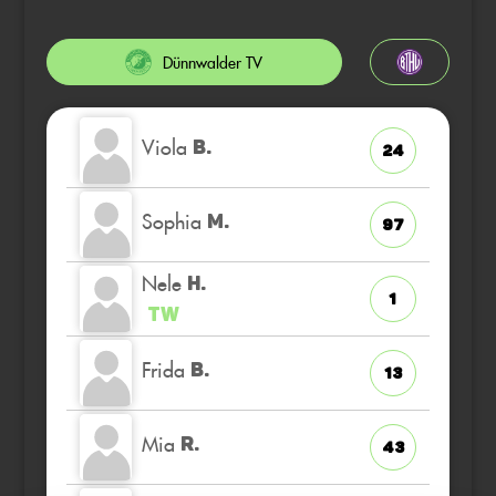
Dünnwalder TV
Viola
B.
24
Sophia
M.
97
Nele
H.
1
TW
Frida
B.
13
Mia
R.
43