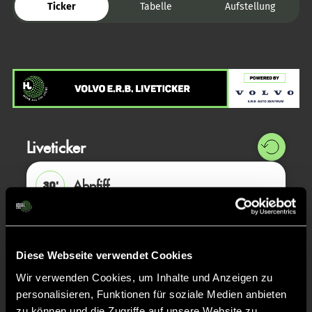
Ticker
Tabelle
Aufstellung
Liveticker
Abpfiff
30'
Spiel beendet
TOR 3:1, FELDTOR
25'
Diese Webseite verwendet Cookies
Wir verwenden Cookies, um Inhalte und Anzeigen zu
personalisieren, Funktionen für soziale Medien anbieten
Richard
G.
11
zu können und die Zugriffe auf unsere Website zu