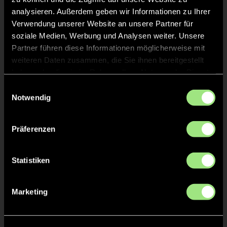
analysieren. Außerdem geben wir Informationen zu Ihrer
Verwendung unserer Website an unsere Partner für
soziale Medien, Werbung und Analysen weiter. Unsere
TOR 3:0, FELDTOR
12'
Partner führen diese Informationen möglicherweise mit
weiteren Daten zusammen, die Sie ihnen bereitgestellt
haben oder die sie im Rahmen Ihrer Nutzung der Dienste
Max
B.
32
gesammelt haben.
Einwilligungsauswahl
Notwendig
Präferenzen
TOR 2:0, FELDTOR
10'
Statistiken
Kristofer
T.
34
Marketing
TOR 1:0, FELDTOR
5'