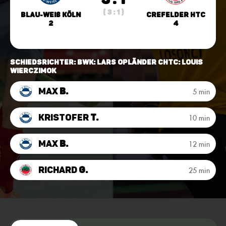
( 3 : 1 )
Blau-Weiß Köln
Crefelder HTC
2
4
Schiedsrichter: BWK: Lars Opländer CHTC: Louis
Wierczimok
Max
B.
5 min
Kristofer
T.
10 min
Max
B.
12 min
Richard
G.
25 min