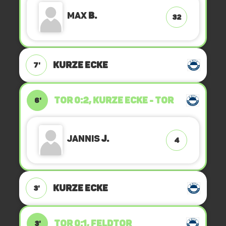
Max
B.
32
KURZE ECKE
7'
TOR 0:2, KURZE ECKE - TOR
6'
Jannis
J.
4
KURZE ECKE
3'
TOR 0:1, FELDTOR
3'