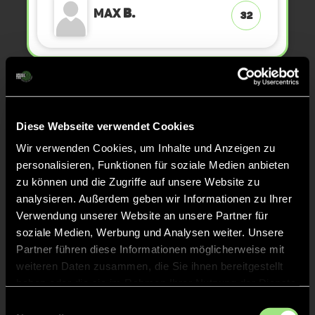
Max
B.
32
KURZE ECKE
30'
Diese Webseite verwendet Cookies
TOR 0:7, FELDTOR
28'
Wir verwenden Cookies, um Inhalte und Anzeigen zu
personalisieren, Funktionen für soziale Medien anbieten
zu können und die Zugriffe auf unsere Website zu
Max
B.
32
analysieren. Außerdem geben wir Informationen zu Ihrer
Verwendung unserer Website an unsere Partner für
soziale Medien, Werbung und Analysen weiter. Unsere
Partner führen diese Informationen möglicherweise mit
TOR 0:6, FELDTOR
25'
weiteren Daten zusammen, die Sie ihnen bereitgestellt
haben oder die sie im Rahmen Ihrer Nutzung der Dienste
gesammelt haben.
Einwilligungsauswahl
Max
B.
32