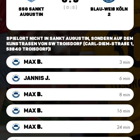
( 0 : 5 )
SSG Sankt
Blau-Weiß Köln
Augustin
2
Spielort NICHT in Sankt Augustin, sondern auf dem
Kunstrasen von SW Troisdorf (Carl-Diem-Straße 1,
53840 Troisdorf)!
Max
B.
3 min
Jannis
J.
6 min
Max
B.
8 min
Max
B.
16 min
Max
B.
24 min