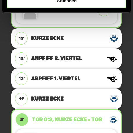
Ablehnen
Max
B.
32
KURZE ECKE
15'
ANPFIFF 2. Viertel
12'
ABPFIFF 1. Viertel
12'
KURZE ECKE
11'
TOR 0:3, KURZE ECKE - TOR
8'