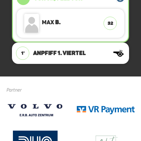
Max
B.
32
ANPFIFF 1. Viertel
1'
Partner