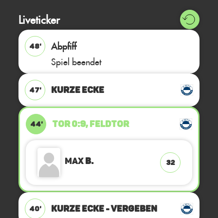
Liveticker
Abpfiff
48'
Spiel beendet
KURZE ECKE
47'
TOR 0:9, FELDTOR
44'
Max
B.
32
KURZE ECKE - VERGEBEN
40'