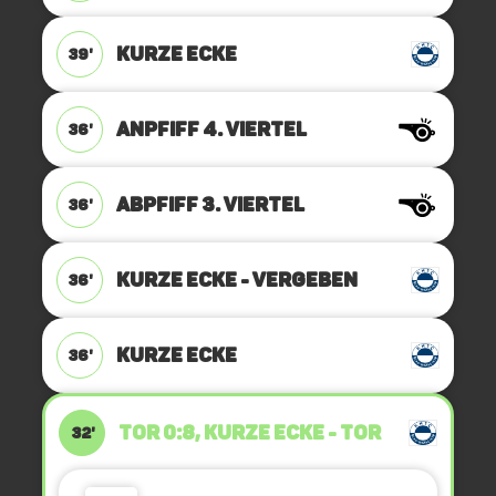
KURZE ECKE
39'
ANPFIFF 4. Viertel
36'
ABPFIFF 3. Viertel
36'
KURZE ECKE - VERGEBEN
36'
KURZE ECKE
36'
TOR 0:8, KURZE ECKE - TOR
32'