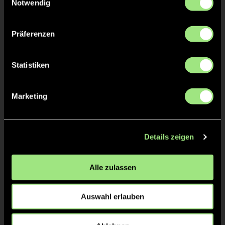
Notwendig
Präferenzen
ANPFIFF 3. Viertel
24'
Statistiken
ABPFIFF 2. Viertel
24'
Marketing
TOR 0:5, FELDTOR
24'
Details zeigen
Max
B.
32
Alle zulassen
Auswahl erlauben
TOR 0:4, KURZE ECKE - TOR
16'