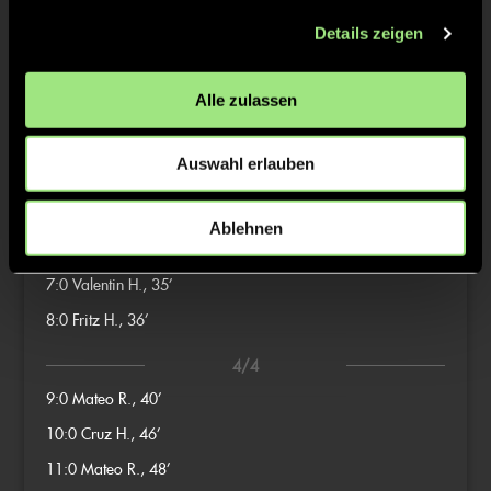
2/4
Details zeigen
2:0
Cruz H., 15’
3:0
Valentin H., 22’
Alle zulassen
4:0
Naoki Constantin M.,
23’
Auswahl erlauben
3/4
5:0
Louis E., 27’
Ablehnen
6:0
Max W., 34’
7:0
Valentin H., 35’
8:0
Fritz H., 36’
4/4
9:0
Mateo R., 40’
10:0
Cruz H., 46’
11:0
Mateo R., 48’