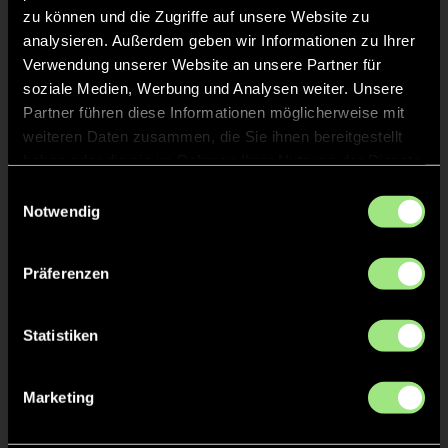
zu können und die Zugriffe auf unsere Website zu
Staff
analysieren. Außerdem geben wir Informationen zu Ihrer
Verwendung unserer Website an unsere Partner für
soziale Medien, Werbung und Analysen weiter. Unsere
Jonathan
SACHSE
Partner führen diese Informationen möglicherweise mit
weiteren Daten zusammen, die Sie ihnen bereitgestellt
Matthias
haben oder die sie im Rahmen Ihrer Nutzung der Dienste
RONACHER
gesammelt haben.
Einwilligungsauswahl
Notwendig
Präferenzen
TW = Torwart & ETW = Ersatztorwart, K = Kapitän
Statistiken
Tore & Karten
1/4
Marketing
1:0
Mateo R., 1’