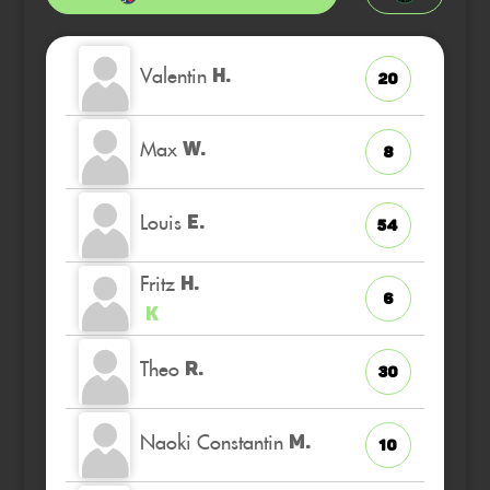
Valentin
H.
20
Max
W.
8
Louis
E.
54
Fritz
H.
6
K
Theo
R.
30
Naoki Constantin
M.
10