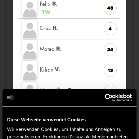
Felix
S.
48
TW
Cruz
H.
4
Mateo
R.
24
Kilian
V.
13
Maximilian
Z.
16
Paul
B.
27
Diese Webseite verwendet Cookies
Wir verwenden Cookies, um Inhalte und Anzeigen zu
personalisieren, Funktionen für soziale Medien anbieten