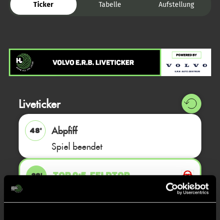
Ticker
Tabelle
Aufstellung
Liveticker
Abpfiff
48'
Spiel beendet
TOR 0:5, FELDTOR
38'
Lukas
K.
3