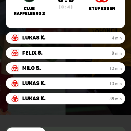
( 0 : 4 )
Club
ETUF Essen
Raffelberg 2
Lukas
K.
4 min
Felix
S.
8 min
Milo
S.
10 min
Lukas
K.
13 min
Lukas
K.
38 min