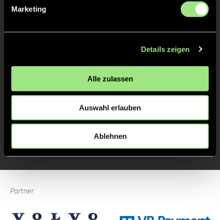
Marketing
Felix
S.
2
Details zeigen
Alle zulassen
TOR 0:1, FELDTOR
4'
Auswahl erlauben
Lukas
K.
3
Ablehnen
Partner