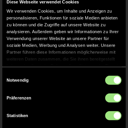
Diese Webseite verwendet Cookies
Wir verwenden Cookies, um Inhalte und Anzeigen zu
personalisieren, Funktionen für soziale Medien anbieten
TOR 0:4, FELDTOR
zu können und die Zugriffe auf unsere Website zu
13'
analysieren. Außerdem geben wir Informationen zu Ihrer
Verwendung unserer Website an unsere Partner für
soziale Medien, Werbung und Analysen weiter. Unsere
Lukas
K.
3
Partner führen diese Informationen möglicherweise mit
weiteren Daten zusammen, die Sie ihnen bereitgestellt
haben oder die sie im Rahmen Ihrer Nutzung der Dienste
gesammelt haben.
TOR 0:3, FELDTOR
Einwilligungsauswahl
10'
Notwendig
Milo
S.
13
Präferenzen
Statistiken
TOR 0:2, KURZE ECKE - TOR
8'