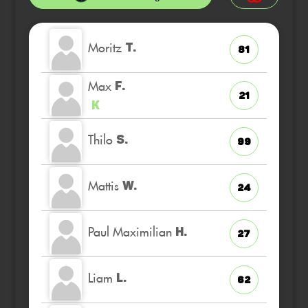
Moritz
T.
81
Max
F.
21
K
Thilo
S.
99
Mattis
W.
24
Paul Maximilian
H.
27
Liam
L.
62