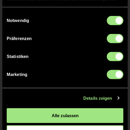
haben oder die sie im Rahmen Ihrer Nutzung der Dienste
Christopher
JONES
gesammelt haben.
Einwilligungsauswahl
Notwendig
Anja
FELZ
Präferenzen
Statistiken
TW = Torwart & ETW = Ersatztorwart, K = Kapitän
Marketing
Tore & Karten
1/4
Details zeigen
0:1
Lukas K., 4’
0:2
Felix S., 8’
Alle zulassen
0:3
Milo S., 10’