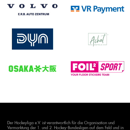
Der Hockeyliga e.V. ist verantwortlich für die Organisation und
Vermarktung der 1. und 2. Hockey-Bundesligen auf dem Feld und in