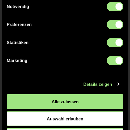
Einwilligungsauswahl
Notwendig
Staff
Präferenzen
Jonathan
SACHSE
Statistiken
Marketing
TW = Torwart & ETW = Ersatztorwart, K = Kapitän
Tore & Karten
Details zeigen
1/4
0:1
Caspar M., 5’
Alle zulassen
2/4
Auswahl erlauben
0:2
Franco A., 13’