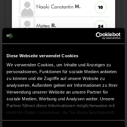
Naoki Constantin
M.
10
Mateo
R.
24
Felix
H.
9
Diese Webseite verwendet Cookies
Kilian
V.
13
Wir verwenden Cookies, um Inhalte und Anzeigen zu
personalisieren, Funktionen für soziale Medien anbieten
zu können und die Zugriffe auf unsere Website zu
Maximilian
Z.
16
analysieren. Außerdem geben wir Informationen zu Ihrer
Verwendung unserer Website an unsere Partner für
soziale Medien, Werbung und Analysen weiter. Unsere
Paul
B.
27
Partner führen diese Informationen möglicherweise mit
weiteren Daten zusammen, die Sie ihnen bereitgestellt
haben oder die sie im Rahmen Ihrer Nutzung der Dienste
gesammelt haben.