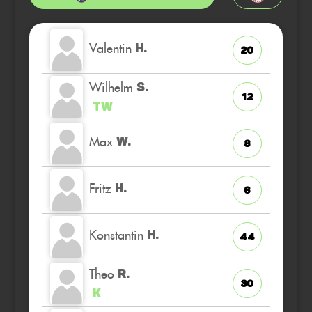
Valentin
H.
20
Wilhelm
S.
12
TW
Max
W.
8
Fritz
H.
6
Konstantin
H.
44
Theo
R.
30
K