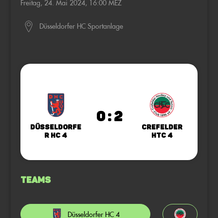
Freitag, 24. Mai 2024, 16:00 MEZ
Düsseldorfer HC Sportanlage
0 : 2
Düsseldorfe
Crefelder
r HC 4
HTC 4
Teams
Düsseldorfer HC 4