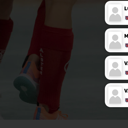
L
V
V