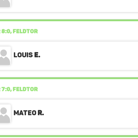
 8:0, FELDTOR
Louis
E.
 7:0, FELDTOR
Mateo
R.