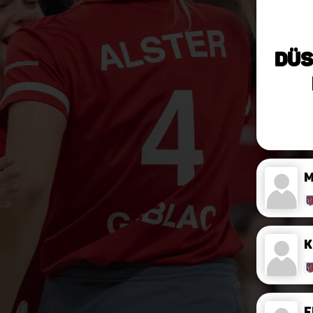
Düs
K
F