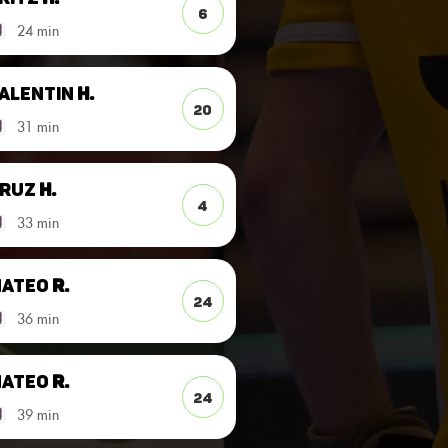
6
24 min
alentin
H.
20
31 min
Cruz
H.
4
33 min
Mateo
R.
24
36 min
Mateo
R.
24
39 min