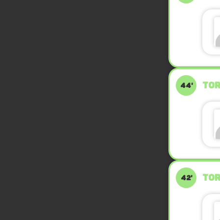
TOR
44'
TOR
42'