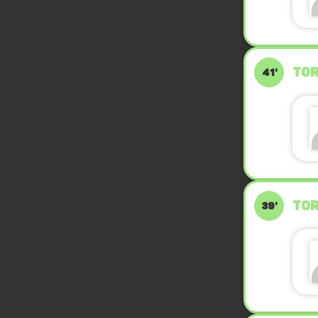
TOR
41'
TOR
39'