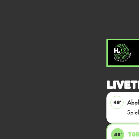
Livet
Abpfi
48'
Spie
TOR
48'