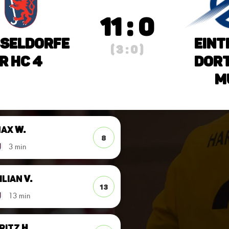
11 : 0
seldorfe
Eint
( 3 : 0 )
r HC 4
Dor
M
Max
W.
8
3 min
ilian
v.
13
13 min
ritz
H.