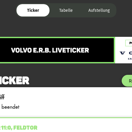
Ticker
Tabelle
Aufstellung
icker
R
ff
l beendet
 11:0, FELDTOR