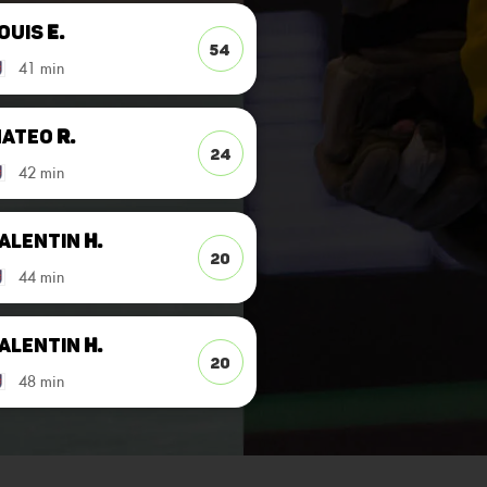
ouis
E.
54
41 min
Mateo
R.
24
42 min
alentin
H.
20
44 min
alentin
H.
20
48 min