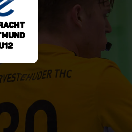
racht
tmund
U12