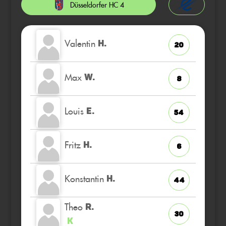
Düsseldorfer HC 4
Valentin
H.
20
Max
W.
8
Louis
E.
54
Fritz
H.
6
Konstantin
H.
44
Theo
R.
30
K