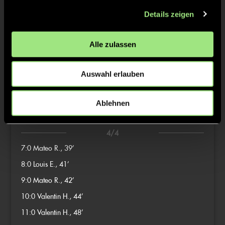
2/4
Details zeigen
2:0
Kilian v., 13’
3:0
Fritz H., 24’
Alle zulassen
3/4
Auswahl erlauben
4:0
Valentin H., 31’
5:0
Cruz H., 33’
Ablehnen
6:0
Mateo R., 36’
4/4
7:0
Mateo R., 39’
8:0
Louis E., 41’
9:0
Mateo R., 42’
10:0
Valentin H., 44’
11:0
Valentin H., 48’