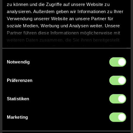
zu können und die Zugriffe auf unsere Website zu
analysieren. Außerdem geben wir Informationen zu Ihrer
Staff
Verwendung unserer Website an unsere Partner für
soziale Medien, Werbung und Analysen weiter. Unsere
Jonathan
Partner führen diese Informationen möglicherweise mit
SACHSE
weiteren Daten zusammen, die Sie ihnen bereitgestellt
haben oder die sie im Rahmen Ihrer Nutzung der Dienste
Matthias
RONACHER
gesammelt haben.
Einwilligungsauswahl
Notwendig
Präferenzen
TW = Torwart & ETW = Ersatztorwart, K = Kapitän
Statistiken
Tore & Karten
Marketing
1/4
1:0
Max W., 3’