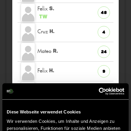
Felix
S.
48
TW
Cruz
H.
4
Mateo
R.
24
Felix
H.
9
Kilian
V.
13
Paul
B.
27
Diese Webseite verwendet Cookies
Wir verwenden Cookies, um Inhalte und Anzeigen zu
personalisieren, Funktionen für soziale Medien anbieten