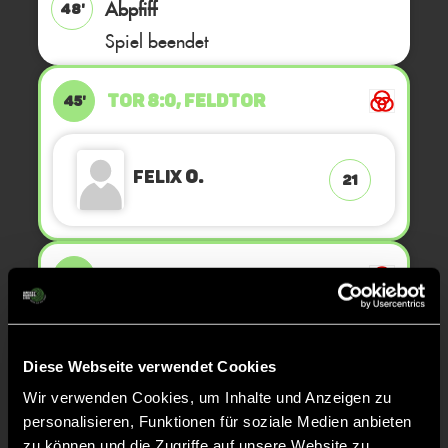
Abpfiff
48'
Spiel beendet
TOR 8:0, FELDTOR
45'
Felix
O.
21
TOR 7:0, FELDTOR
40'
Milo
S.
13
Diese Webseite verwendet Cookies
Wir verwenden Cookies, um Inhalte und Anzeigen zu
personalisieren, Funktionen für soziale Medien anbieten
zu können und die Zugriffe auf unsere Website zu