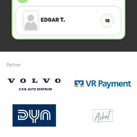
Edgar
T.
15
Partner