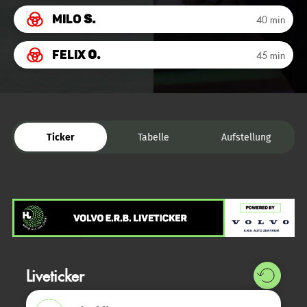
Milo
S.
40 min
Felix
O.
45 min
Ticker
Tabelle
Aufstellung
Liveticker