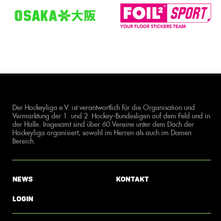
Der Hockeyliga e.V. ist verantwortlich für die Organisation und
Vermarktung der 1. und 2. Hockey-Bundesligen auf dem Feld und in
der Halle. Insgesamt sind über 60 Vereine unter dem Dach der
Hockeyliga organisiert, sowohl im Herren als auch im Damen
Bereich.
News
Kontakt
Login