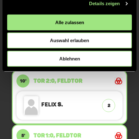
Details zeigen
Alle zulassen
TOR 3:0, FELDTOR
12'
Auswahl erlauben
Maximilian
R.
14
Ablehnen
TOR 2:0, FELDTOR
10'
Felix
S.
2
TOR 1:0, FELDTOR
5'