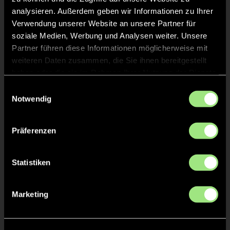
TOR 6:0, FELDTOR
38'
analysieren. Außerdem geben wir Informationen zu Ihrer
Verwendung unserer Website an unsere Partner für
soziale Medien, Werbung und Analysen weiter. Unsere
Ferdinand
P.
22
Partner führen diese Informationen möglicherweise mit
weiteren Daten zusammen, die Sie ihnen bereitgestellt
haben oder die sie im Rahmen Ihrer Nutzung der Dienste
gesammelt haben.
Einwilligungsauswahl
TOR 5:0, FELDTOR
25'
Notwendig
Präferenzen
Arthur
G.
25
Statistiken
TOR 4:0, FELDTOR
20'
Marketing
Felix
O.
21