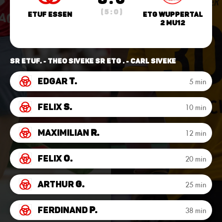
( 5 : 0 )
ETUF Essen
ETG Wuppertal
2 mU12
SR ETUF. - Theo Siveke SR ETG . - Carl Siveke
Edgar
T.
5 min
Felix
S.
10 min
Maximilian
R.
12 min
Felix
O.
20 min
Arthur
G.
25 min
Ferdinand
P.
38 min