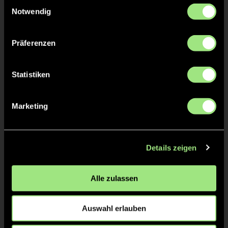
Einwilligungsauswahl
Notwendig
Staff
Präferenzen
Jaroslaw
STEFANIK
Statistiken
Marketing
TW = Torwart & ETW = Ersatztorwart, K = Kapitän
Tore & Karten
Details zeigen
1/4
Alle zulassen
2/4
3/4
Auswahl erlauben
0:1
30’