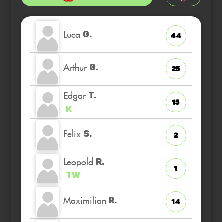
Luca
G.
44
Arthur
G.
25
Edgar
T.
15
K
Felix
S.
2
Leopold
R.
1
TW
Maximilian
R.
14