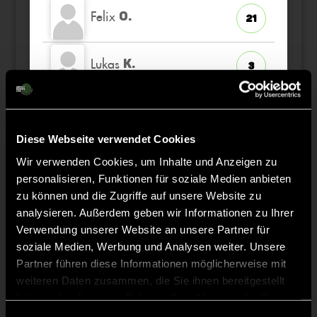
Felix
O.
21
Lukas
K.
3
Wilhelm
S.
6
Diese Webseite verwendet Cookies
Ferdinand
G.
10
Wir verwenden Cookies, um Inhalte und Anzeigen zu
personalisieren, Funktionen für soziale Medien anbieten
zu können und die Zugriffe auf unsere Website zu
Ferdinand
P.
22
analysieren. Außerdem geben wir Informationen zu Ihrer
Verwendung unserer Website an unsere Partner für
soziale Medien, Werbung und Analysen weiter. Unsere
Milo
S.
13
Partner führen diese Informationen möglicherweise mit
weiteren Daten zusammen, die Sie ihnen bereitgestellt
haben oder die sie im Rahmen Ihrer Nutzung der Dienste
gesammelt haben.