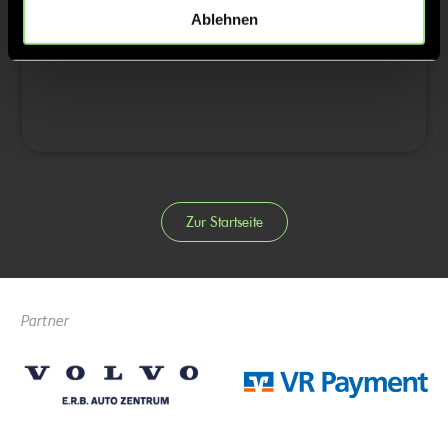
4/4
Ablehnen
0:2
44’
Zur Startseite
Partner