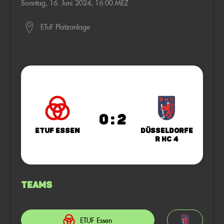
Sonntag, 16. Juni 2024, 16:00 MEZ
ETuF Platzanlage
0 : 2
ETUF Essen
Düsseldorfe
r HC 4
Teams
ETUF Essen