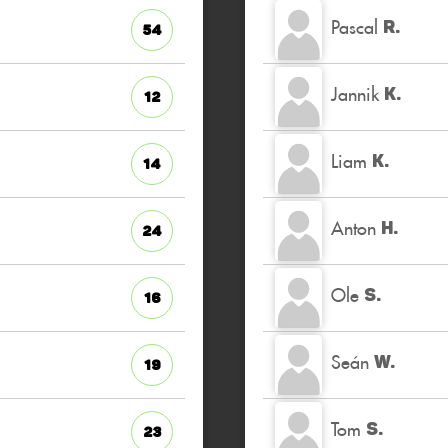
Pascal
R.
54
Jannik
K.
12
Liam
K.
14
Anton
H.
24
Ole
S.
16
Seán
W.
19
Tom
S.
23