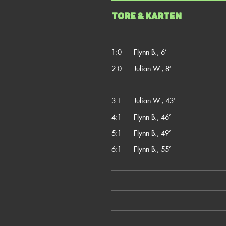
Tore & Karten
1:0
Flynn B., 6’
2:0
Julian W., 8’
3:1
Julian W., 43’
4:1
Flynn B., 46’
5:1
Flynn B., 49’
6:1
Flynn B., 55’