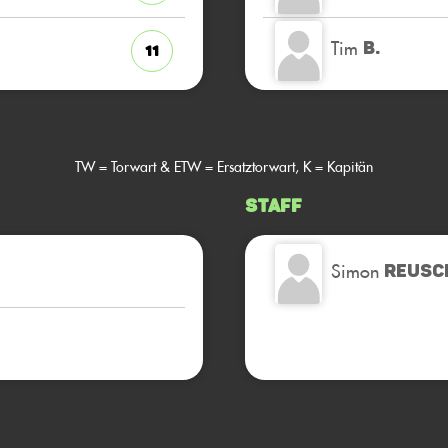
Tim
B.
11
TW = Torwart & ETW = Ersatztorwart, K = Kapitän
Staff
Simon
REUSC