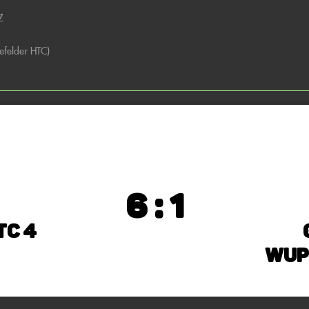
Z
efelder HTC)
6 : 1
TC 4
Wup