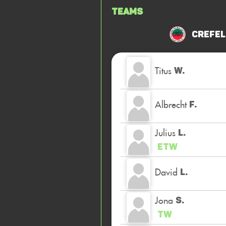
Teams
Crefel
Titus
W.
Albrecht
F.
Julius
L.
ETW
David
L.
Jona
S.
TW