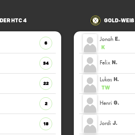
der HTC 4
Gold-Weiß
Jonah
E.
6
K
Felix
N.
34
Lukas
H.
22
TW
Henri
G.
2
Jordi
J.
18