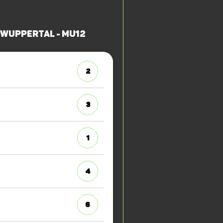
 Wuppertal - mU12
2
3
1
4
6