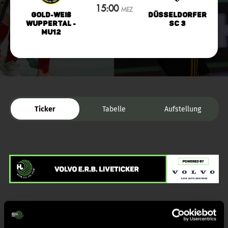
15:00
MEZ
Gold-Weiß
Düsseldorfer
Wuppertal -
SC 3
mU12
Ticker
Tabelle
Aufstellung
Liveticker