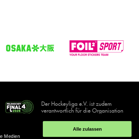
Der Hockeyliga e.V. ist zudem
verantwortlich für die Organisation
und Durchführung der Final4
Events, der deutschen Hockey-
Alle zulassen
Meisterschaften.
le Medien