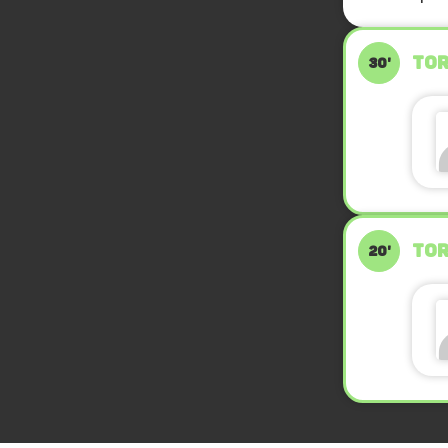
TOR
30'
TOR
20'