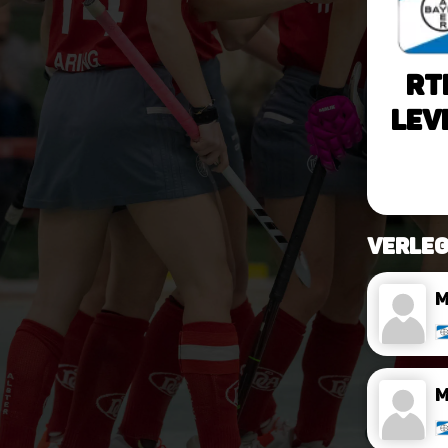
RT
Lev
verleg
M
M