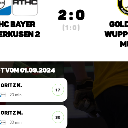
2 : 0
HC Bayer
Gold
( 1 : 0 )
erkusen 2
Wuppe
m
t vom 01.09.2024
oritz
K.
17
20 min
oritz
M.
30
30 min