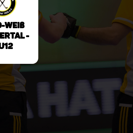
-Weiß
rtal -
U12