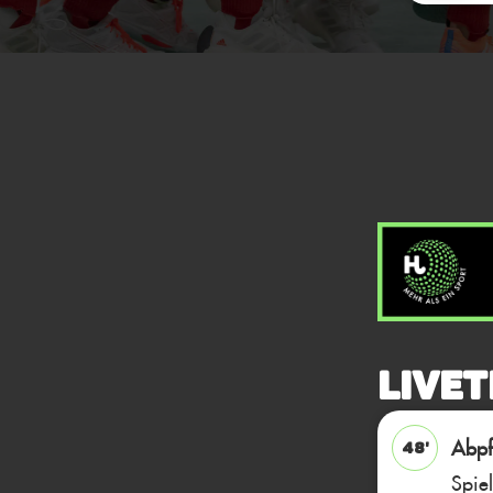
Livet
Abpfi
48'
Spie