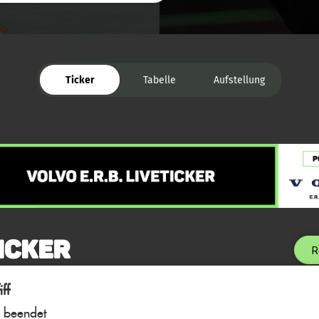
Ticker
Tabelle
Aufstellung
icker
R
ff
l beendet