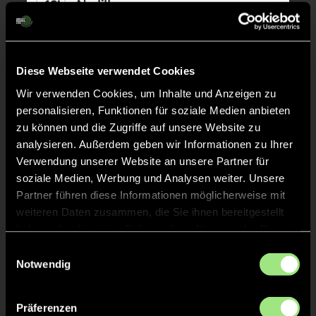
Abpfiff
48'
Spiel beendet
TOR 1:5, FELDTOR
40'
Diese Webseite verwendet Cookies
Wir verwenden Cookies, um Inhalte und Anzeigen zu
personalisieren, Funktionen für soziale Medien anbieten
TOR 1:4, FELDTOR
35'
zu können und die Zugriffe auf unsere Website zu
analysieren. Außerdem geben wir Informationen zu Ihrer
Verwendung unserer Website an unsere Partner für
TOR 1:3, FELDTOR
30'
soziale Medien, Werbung und Analysen weiter. Unsere
Partner führen diese Informationen möglicherweise mit
weiteren Daten zusammen, die Sie ihnen bereitgestellt
TOR 1:2, FELDTOR
26'
haben oder die sie im Rahmen Ihrer Nutzung der Dienste
gesammelt haben.
Einwilligungsauswahl
Notwendig
TOR 1:1, FELDTOR
9'
Präferenzen