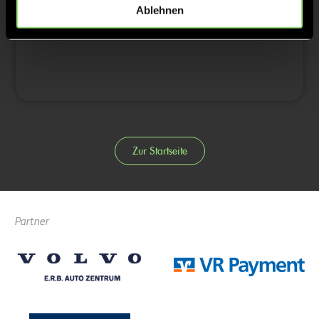
0:3
41’
Ablehnen
0:4
45’
Zur Startseite
Partner