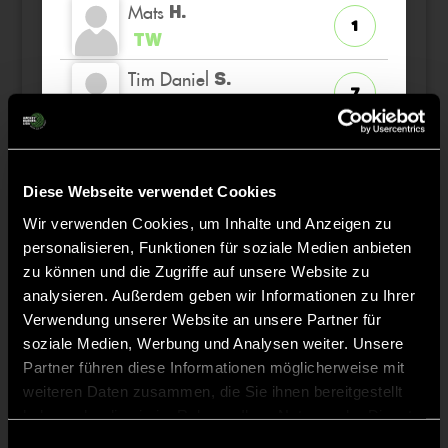
Mats
H.
1
TW
Tim Daniel
S.
7
K
Moritz
M.
30
Diese Webseite verwendet Cookies
Jonas
M.
Wir verwenden Cookies, um Inhalte und Anzeigen zu
99
personalisieren, Funktionen für soziale Medien anbieten
zu können und die Zugriffe auf unsere Website zu
analysieren. Außerdem geben wir Informationen zu Ihrer
Verwendung unserer Website an unsere Partner für
Staff
soziale Medien, Werbung und Analysen weiter. Unsere
Partner führen diese Informationen möglicherweise mit
weiteren Daten zusammen, die Sie ihnen bereitgestellt
Julius
HAASE
haben oder die sie im Rahmen Ihrer Nutzung der Dienste
gesammelt haben.
Einwilligungsauswahl