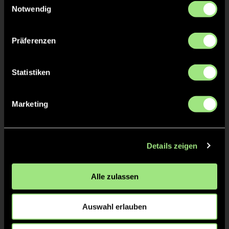
Notwendig
Präferenzen
TW = Torwart & ETW = Ersatztorwart, K = Kapitän
Tore & Karten
Statistiken
1/4
Marketing
0:1
4’
0:2
4’
Details zeigen
2/4
Alle zulassen
3/4
Auswahl erlauben
4/4