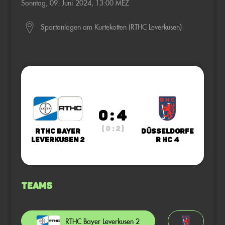
Sonntag, 09. Juni 2024, 13:00 MEZ
Sportanlagen am Kurtekotten (RTHC Leverkusen)
0 : 4
( 0 : 2 )
RTHC Bayer
Düsseldorfe
Leverkusen 2
r HC 4
Teams
RTHC Bayer Leverkusen 2