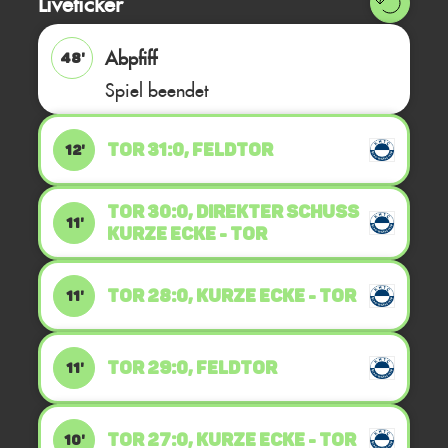
Liveticker
Abpfiff
48'
Spiel beendet
TOR 31:0, FELDTOR
12'
TOR 30:0, DIREKTER SCHUSS
11'
Kurze Ecke - Tor
TOR 28:0, KURZE ECKE - TOR
11'
TOR 29:0, FELDTOR
11'
TOR 27:0, KURZE ECKE - TOR
10'