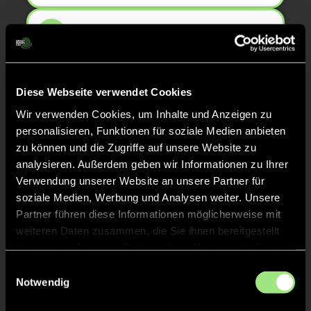
TOR 19:0, KURZE ECKE - TOR
8'
TOR 20:0, FELDTOR
8'
Diese Webseite verwendet Cookies
Wir verwenden Cookies, um Inhalte und Anzeigen zu
personalisieren, Funktionen für soziale Medien anbieten
TOR 17:0, KURZE ECKE - TOR
8'
zu können und die Zugriffe auf unsere Website zu
analysieren. Außerdem geben wir Informationen zu Ihrer
Verwendung unserer Website an unsere Partner für
TOR 18:0, FELDTOR
8'
soziale Medien, Werbung und Analysen weiter. Unsere
Partner führen diese Informationen möglicherweise mit
weiteren Daten zusammen, die Sie ihnen bereitgestellt
TOR 16:0, FELDTOR
7'
haben oder die sie im Rahmen Ihrer Nutzung der Dienste
gesammelt haben.
Einwilligungsauswahl
TOR 15:0, KURZE ECKE - TOR
Notwendig
7'