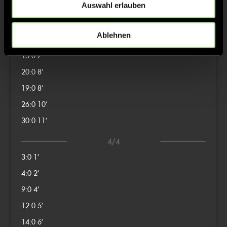
Auswahl erlauben
1:0
1’
6:0
3’
Ablehnen
8:0
4’
15:0
7’
20:0
8’
19:0
8’
26:0
10’
30:0
11’
4/4
3:0
1’
4:0
2’
9:0
4’
12:0
5’
14:0
6’