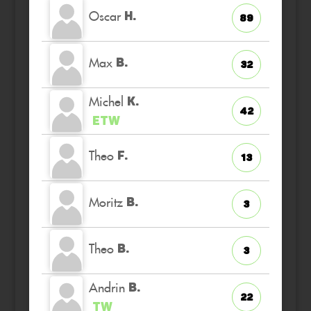
Oscar
H.
89
Max
B.
32
Michel
K.
42
ETW
Theo
F.
13
Moritz
B.
3
Theo
B.
3
Andrin
B.
22
TW