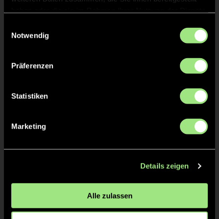
haben oder die sie im Rahmen Ihrer Nutzung der Dienste
23:0
9’
gesammelt haben.
Einwilligungsauswahl
25:0
10’
Notwendig
29:0
11’
Präferenzen
2/4
2:0
1’
Statistiken
5:0
3’
7:0
4’
Marketing
11:0
5’
13:0
6’
17:0
8’
Details zeigen
22:0
9’
28:0
11’
Alle zulassen
3/4