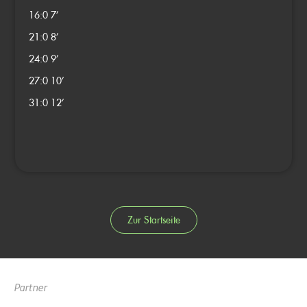
16:0
7’
21:0
8’
24:0
9’
27:0
10’
31:0
12’
Zur Startseite
Partner