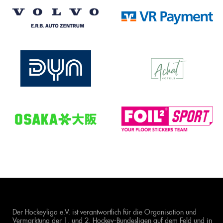
Der Hockeyliga e.V. ist verantwortlich für die Organisation und
Vermarktung der 1. und 2. Hockey-Bundesligen auf dem Feld und in