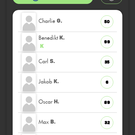
Charlie
G.
50
Benedikt
K.
99
K
Carl
S.
35
Jakob
K.
6
Oscar
H.
89
Max
B.
32