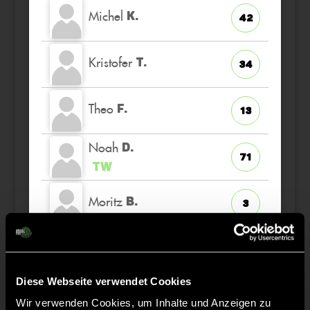
Michel
K.
42
Kristofer
T.
34
Theo
F.
13
Noah
D.
71
TW
Moritz
B.
3
Jannik
P.
14
Diese Webseite verwendet Cookies
Theo
B.
3
Wir verwenden Cookies, um Inhalte und Anzeigen zu