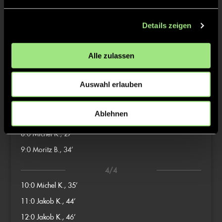
3:0
Jakob K., 11’
Details zeigen
4:0
Max B., 12’
2/4
Alle zulassen
5:0
Benedikt K., 15’
6:0
Oscar H., 23’
Auswahl erlauben
3/4
Ablehnen
7:0
Benedikt K., 25’
8:0
Michel K., 27’
9:0
Moritz B., 34’
4/4
10:0
Michel K., 35’
11:0
Jakob K., 44’
12:0
Jakob K., 46’