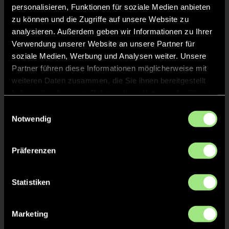
personalisieren, Funktionen für soziale Medien anbieten
zu können und die Zugriffe auf unsere Website zu
analysieren. Außerdem geben wir Informationen zu Ihrer
Verwendung unserer Website an unsere Partner für
Staff
soziale Medien, Werbung und Analysen weiter. Unsere
Partner führen diese Informationen möglicherweise mit
weiteren Daten zusammen, die Sie ihnen bereitgestellt
Lukas
WEHRLE
haben oder die sie im Rahmen Ihrer Nutzung der Dienste
gesammelt haben.
Einwilligungsauswahl
Notwendig
TW = Torwart & ETW = Ersatztorwart, K = Kapitän
Präferenzen
Tore & Karten
Statistiken
1/4
1:0
Max B., 1’
Marketing
2:0
Jannik P., 8’