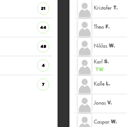
Kristofer
T.
21
Theo
F.
44
Niklas
W.
48
Karl
S.
4
TW
Kalle
L.
7
Jonas
V.
Caspar
W.