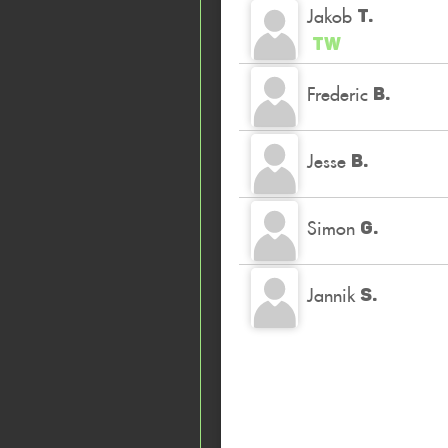
Jakob
T.
TW
Frederic
B.
Jesse
B.
Simon
G.
Jannik
S.