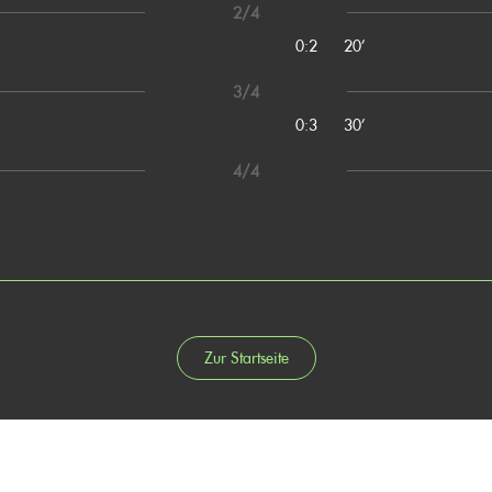
2/4
0:2
20’
3/4
0:3
30’
4/4
Zur Startseite