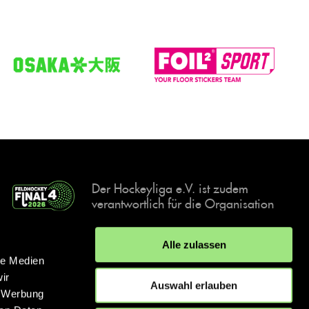
Der Hockeyliga e.V. ist zudem
verantwortlich für die Organisation
und Durchführung der Final4
Events, der deutschen Hockey-
Alle zulassen
Meisterschaften.
le Medien
ir
Auswahl erlauben
, Werbung