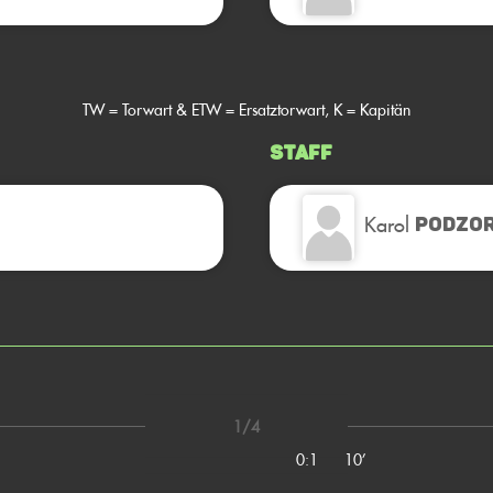
TW = Torwart & ETW = Ersatztorwart, K = Kapitän
Staff
Karol
PODZOR
1/4
0:1
10’