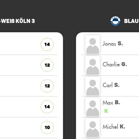
Weiß Köln 3
Blau
Jonas
S.
14
Charlie
G.
12
Carl
S.
12
Max
B.
14
K
Michel
K.
10