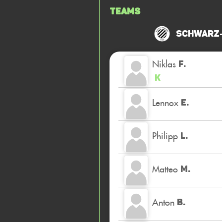
Teams
Schwarz-
Niklas
F.
K
Lennox
E.
Philipp
L.
Matteo
M.
Anton
B.