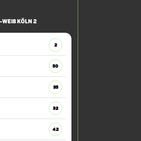
-Weiß Köln 2
2
50
35
32
42