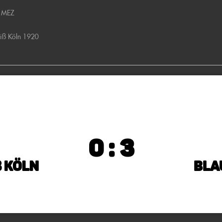
0 MEZ
iß Köln 1920
0 : 3
 Köln
Bla