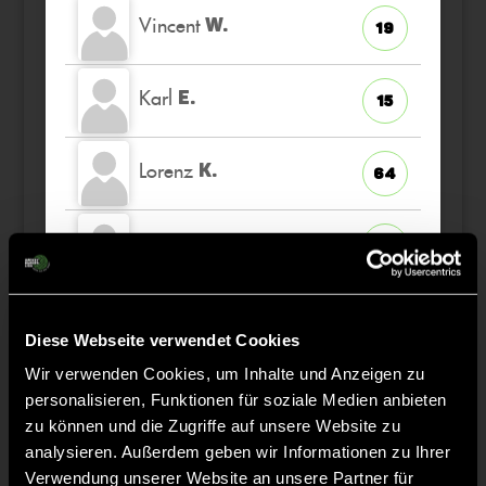
Vincent
W.
19
Karl
E.
15
Lorenz
K.
64
Max Lasse
R.
23
Gabriel
B.
25
TW
Diese Webseite verwendet Cookies
Wir verwenden Cookies, um Inhalte und Anzeigen zu
Tobias
U.
39
personalisieren, Funktionen für soziale Medien anbieten
zu können und die Zugriffe auf unsere Website zu
analysieren. Außerdem geben wir Informationen zu Ihrer
Johann
L.
70
Verwendung unserer Website an unsere Partner für