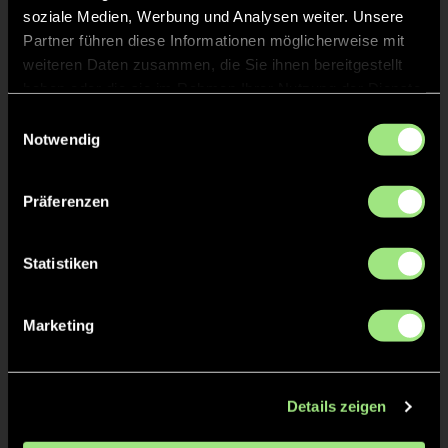
soziale Medien, Werbung und Analysen weiter. Unsere
Partner führen diese Informationen möglicherweise mit
weiteren Daten zusammen, die Sie ihnen bereitgestellt
haben oder die sie im Rahmen Ihrer Nutzung der Dienste
Staff
gesammelt haben.
Einwilligungsauswahl
Notwendig
Jakob
STEENKEN
Präferenzen
Statistiken
TW = Torwart & ETW = Ersatztorwart, K = Kapitän
Marketing
Tore & Karten
1/4
Details zeigen
2/4