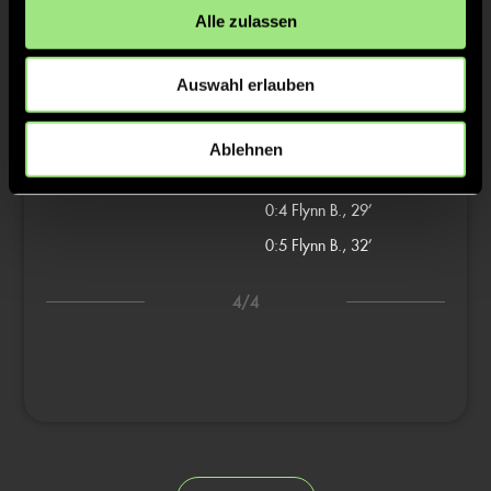
Alle zulassen
0:1
Franco A., 15’
0:2
Julian W., 17’
Auswahl erlauben
3/4
Ablehnen
0:3
Franco A., 28’
0:4
Flynn B., 29’
0:5
Flynn B., 32’
4/4