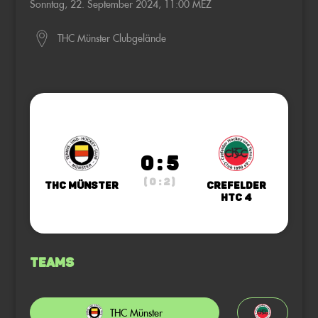
Sonntag, 22. September 2024, 11:00 MEZ
THC Münster Clubgelände
0 : 5
( 0 : 2 )
THC Münster
Crefelder
HTC 4
Teams
THC Münster