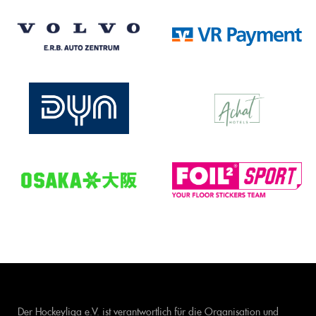
Der Hockeyliga e.V. ist verantwortlich für die Organisation und