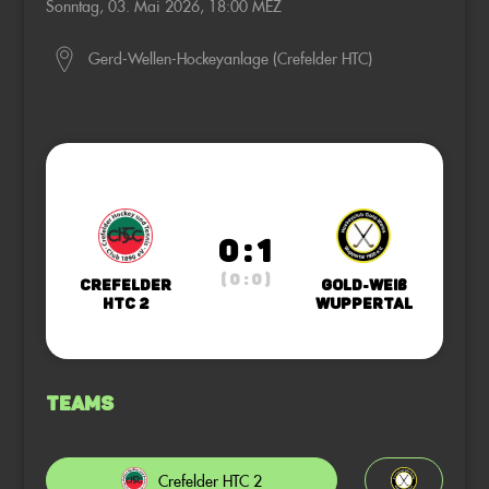
Sonntag, 03. Mai 2026, 18:00 MEZ
Gerd-Wellen-Hockeyanlage (Crefelder HTC)
0 : 1
( 0 : 0 )
Crefelder
Gold-Weiß
HTC 2
Wuppertal
Teams
Crefelder HTC 2