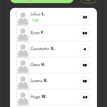
Julius
L.
22
TW
Ryan
F.
66
Constantin
S.
4
Gero
H.
38
Lorenz
B.
36
Hugo
W.
43