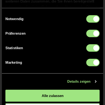
weiteren Daten zusammen, die Sie ihnen bereitgestellt
Staff
haben oder die sie im Rahmen Ihrer Nutzung der Dienste
gesammelt haben.
Einwilligungsauswahl
Notwendig
Tobias
MATANIA
Präferenzen
Charlotte
GOETZE
Statistiken
Marketing
TW = Torwart & ETW = Ersatztorwart, K = Kapitän
Tore & Karten
Details zeigen
1/4
Alle zulassen
2/4