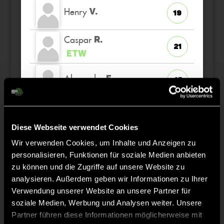
Henry
V.
19
Caspar
R.
21
ETW
Alexander
E.
45
Vincent
N.
8
K
Diese Webseite verwendet Cookies
Wir verwenden Cookies, um Inhalte und Anzeigen zu
Ben
D.
9
personalisieren, Funktionen für soziale Medien anbieten
zu können und die Zugriffe auf unsere Website zu
Matti
P.
analysieren. Außerdem geben wir Informationen zu Ihrer
13
Verwendung unserer Website an unsere Partner für
soziale Medien, Werbung und Analysen weiter. Unsere
Partner führen diese Informationen möglicherweise mit