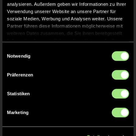
analysieren. Außerdem geben wir Informationen zu Ihrer
Verwendung unserer Website an unsere Partner für
soziale Medien, Werbung und Analysen weiter. Unsere
TOR 0:3, FELDTOR
39'
Partner führen diese Informationen möglicherweise mit
weiteren Daten zusammen, die Sie ihnen bereitgestellt
haben oder die sie im Rahmen Ihrer Nutzung der Dienste
Jonas
N.
8
gesammelt haben.
Einwilligungsauswahl
Notwendig
TOR 0:2, FELDTOR
15'
Präferenzen
Statistiken
Julius
H.
4
Marketing
TOR 0:1, FELDTOR
11'