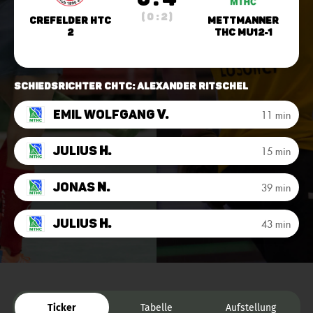
( 0 : 2 )
Crefelder HTC
Mettmanner
2
THC mU12-1
Schiedsrichter CHTC: Alexander Ritschel
Emil Wolfgang
V.
11 min
Julius
H.
15 min
Jonas
N.
39 min
Julius
H.
43 min
Ticker
Tabelle
Aufstellung