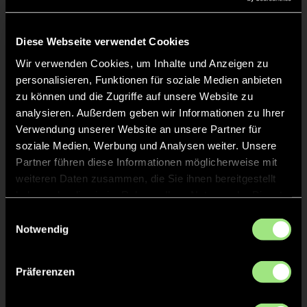
Liveticker
Keine Daten verfügbar.
Diese Webseite verwendet Cookies
Wir verwenden Cookies, um Inhalte und Anzeigen zu
personalisieren, Funktionen für soziale Medien anbieten
zu können und die Zugriffe auf unsere Website zu
analysieren. Außerdem geben wir Informationen zu Ihrer
Verwendung unserer Website an unsere Partner für
soziale Medien, Werbung und Analysen weiter. Unsere
Partner führen diese Informationen möglicherweise mit
weiteren Daten zusammen, die Sie ihnen bereitgestellt
haben oder die sie im Rahmen Ihrer Nutzung der Dienste
gesammelt haben.
Einwilligungsauswahl
Notwendig
Präferenzen