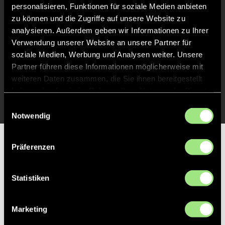
Abpfiff
48'
personalisieren, Funktionen für soziale Medien anbieten
Spiel beendet
zu können und die Zugriffe auf unsere Website zu
analysieren. Außerdem geben wir Informationen zu Ihrer
Verwendung unserer Website an unsere Partner für
TOR 2:0, FELDTOR
37'
soziale Medien, Werbung und Analysen weiter. Unsere
Partner führen diese Informationen möglicherweise mit
weiteren Daten zusammen, die Sie ihnen bereitgestellt
TOR 1:0, FELDTOR
25'
haben oder die sie im Rahmen Ihrer Nutzung der Dienste
gesammelt haben.
Einwilligungsauswahl
Notwendig
Partner
Präferenzen
Statistiken
Marketing