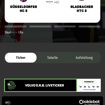
--:--
MEZ
Düsseldorfer
Gladbacher
HC 3
HTC 3
Start --:-- Uhr
Ticker
Tabelle
Aufstellung