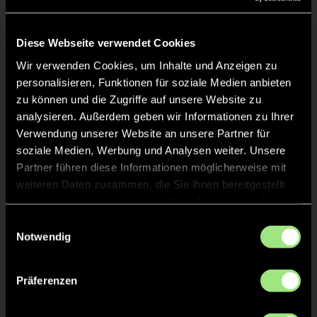
Liveticker
Keine Daten verfügbar.
Diese Webseite verwendet Cookies
Wir verwenden Cookies, um Inhalte und Anzeigen zu
personalisieren, Funktionen für soziale Medien anbieten
zu können und die Zugriffe auf unsere Website zu
analysieren. Außerdem geben wir Informationen zu Ihrer
Verwendung unserer Website an unsere Partner für
soziale Medien, Werbung und Analysen weiter. Unsere
Partner führen diese Informationen möglicherweise mit
weiteren Daten zusammen, die Sie ihnen bereitgestellt
haben oder die sie im Rahmen Ihrer Nutzung der Dienste
gesammelt haben.
Einwilligungsauswahl
Notwendig
Präferenzen