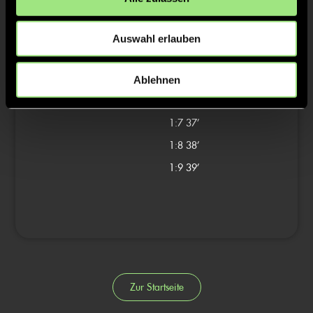
3/4
1:4
25’
Auswahl erlauben
1:5
26’
1:6
27’
Ablehnen
4/4
1:7
37’
1:8
38’
1:9
39’
Zur Startseite