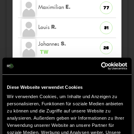
Maximilian
E.
77
Louis
R.
31
Johannes
S.
26
TW
Jonathan
K.
55
Luis
K.
Diese Webseite verwendet Cookies
89
Wir verwenden Cookies, um Inhalte und Anzeigen zu
personalisieren, Funktionen für soziale Medien anbieten
zu können und die Zugriffe auf unsere Website zu
analysieren. Außerdem geben wir Informationen zu Ihrer
Staff
Verwendung unserer Website an unsere Partner für
soziale Medien, Werbung und Analysen weiter. Unsere