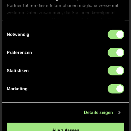
Partner führen diese Informationen möglicherweise mit
Devon
CONN
weiteren Daten zusammen, die Sie ihnen bereitgestellt
haben oder die sie im Rahmen Ihrer Nutzung der Dienste
gesammelt haben.
Einwilligungsauswahl
Notwendig
TW = Torwart & ETW = Ersatztorwart, K = Kapitän
Präferenzen
Tore & Karten
Statistiken
1/4
0:1
1’
Marketing
2/4
1:1
13’
1:2
13’
Details zeigen
1:3
14’
Alle zulassen