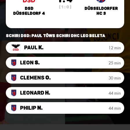
( 1 : 0 )
DSD
Düsseldorfer
Düsseldorf 4
HC 3
Schiri DSD: Paul Töws Schiri DHC Leo Beleta
Paul
K.
12 min
Leon
S.
25 min
Clemens
O.
30 min
Leonard
H.
44 min
Philip
N.
44 min