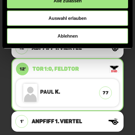
Alle zulassen
ABPFIFF 2. Viertel
24'
Auswahl erlauben
ANPFIFF 2. Viertel
12'
Ablehnen
ABPFIFF 1. Viertel
12'
TOR 1:0, FELDTOR
12'
Paul
K.
77
ANPFIFF 1. Viertel
1'