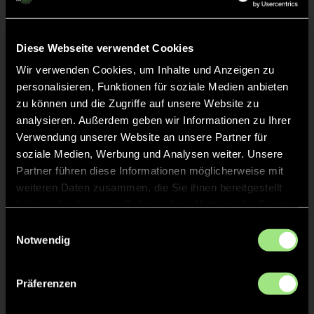
Diese Webseite verwendet Cookies
ANPFIFF 4. Viertel
36'
Wir verwenden Cookies, um Inhalte und Anzeigen zu
personalisieren, Funktionen für soziale Medien anbieten
zu können und die Zugriffe auf unsere Website zu
ABPFIFF 3. Viertel
36'
analysieren. Außerdem geben wir Informationen zu Ihrer
Verwendung unserer Website an unsere Partner für
TOR 1:1, FELDTOR
soziale Medien, Werbung und Analysen weiter. Unsere
25'
Partner führen diese Informationen möglicherweise mit
weiteren Daten zusammen, die Sie ihnen bereitgestellt
haben oder die sie im Rahmen Ihrer Nutzung der Dienste
Paul
K.
77
gesammelt haben.
Einwilligungsauswahl
Notwendig
ANPFIFF 3. Viertel
24'
Präferenzen