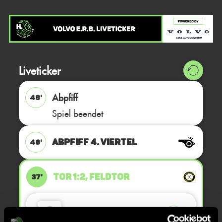
Liveticker
Abpfiff
48'
Spiel beendet
ABPFIFF 4. Viertel
48'
TOR 1:2, FELDTOR
37'
Moritz
D.
24