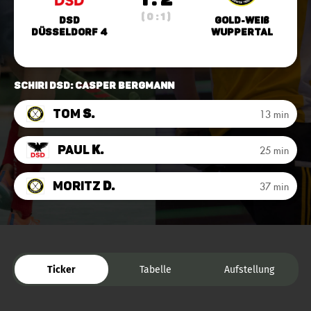
( 0 : 1 )
DSD
Gold-Weiß
Düsseldorf 4
Wuppertal
Schiri DSD: Casper Bergmann
Tom
S.
13 min
Paul
K.
25 min
Moritz
D.
37 min
Ticker
Tabelle
Aufstellung