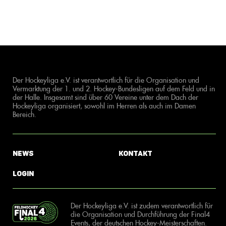
Der Hockeyliga e.V. ist verantwortlich für die Organisation und
Vermarktung der 1. und 2. Hockey-Bundesligen auf dem Feld und in
der Halle. Insgesamt sind über 60 Vereine unter dem Dach der
Hockeyliga organisiert, sowohl im Herren als auch im Damen
Bereich.
News
Kontakt
Login
Der Hockeyliga e.V. ist zudem verantwortlich für
die Organisation und Durchführung der Final4
Events, der deutschen Hockey-Meisterschaften.