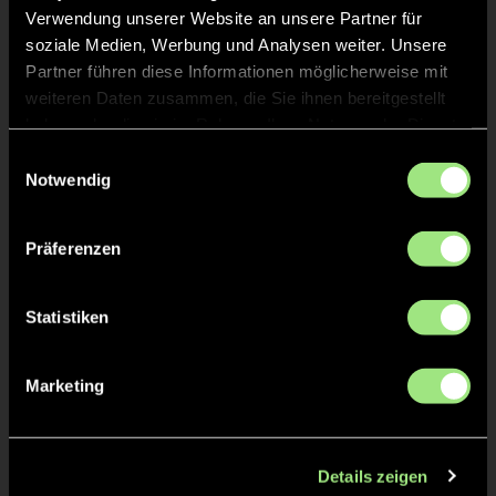
Verwendung unserer Website an unsere Partner für
soziale Medien, Werbung und Analysen weiter. Unsere
ABPFIFF 2. Viertel
Partner führen diese Informationen möglicherweise mit
13'
weiteren Daten zusammen, die Sie ihnen bereitgestellt
haben oder die sie im Rahmen Ihrer Nutzung der Dienste
TOR 0:3, FELDTOR
13'
gesammelt haben.
Einwilligungsauswahl
Notwendig
ANPFIFF 2. Viertel
12'
Präferenzen
ABPFIFF 1. Viertel
1'
Statistiken
TOR 0:2, FELDTOR
1'
Marketing
TOR 0:1, FELDTOR
1'
Details zeigen