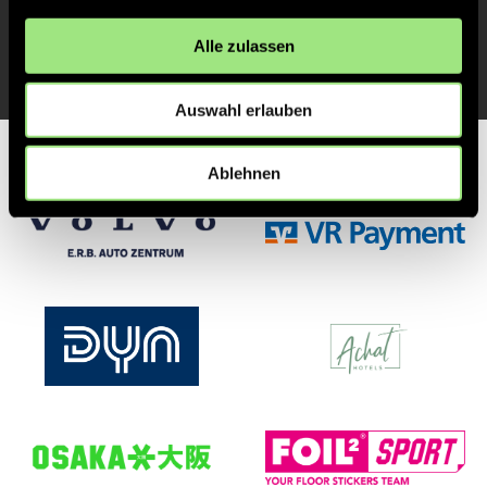
ANPFIFF 1. Viertel
1'
Alle zulassen
Auswahl erlauben
Partner
Ablehnen