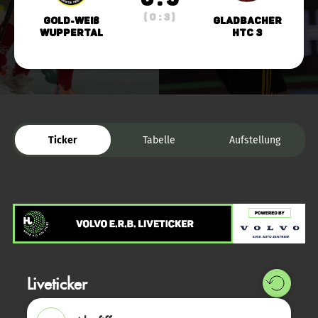
( 0 : 3 )
Gold-Weiß
Gladbacher
Wuppertal
HTC 3
Ticker
Tabelle
Aufstellung
Liveticker