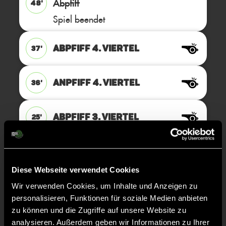
Abpfiff
48'
Spiel beendet
ABPFIFF 4. Viertel
37'
ANPFIFF 4. Viertel
36'
ABPFIFF 3. Viertel
25'
TOR 0:5, FELDTOR
25'
Diese Webseite verwendet Cookies
Wir verwenden Cookies, um Inhalte und Anzeigen zu
TOR 0:4, FELDTOR
25'
personalisieren, Funktionen für soziale Medien anbieten
zu können und die Zugriffe auf unsere Website zu
analysieren. Außerdem geben wir Informationen zu Ihrer
ANPFIFF 3. Viertel
24'