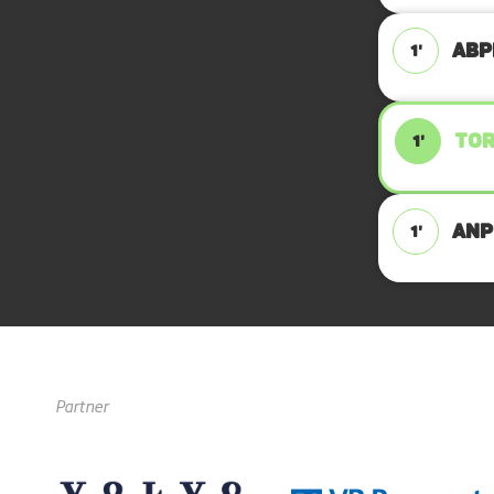
ABPF
1'
TOR
1'
ANPF
1'
Partner