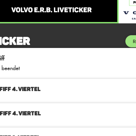
icker
R
ff
l beendet
IFF 4. Viertel
FIFF 4. Viertel