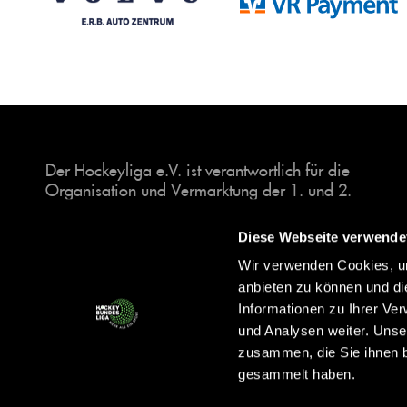
Der Hockeyliga e.V. ist verantwortlich für die
Organisation und Vermarktung der 1. und 2.
Hockey-Bundesligen auf dem Feld und in der
Halle. Insgesamt sind über 60 Vereine unter dem
Diese Webseite verwende
Dach der Hockeyliga organisiert, sowohl im
Wir verwenden Cookies, um
Herren als auch im Damen Bereich.
anbieten zu können und di
Informationen zu Ihrer Ve
und Analysen weiter. Unse
zusammen, die Sie ihnen b
gesammelt haben.