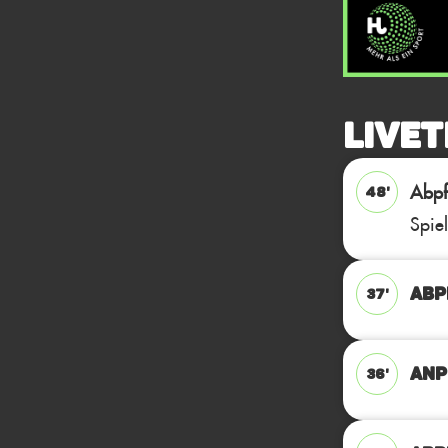
Livet
Abpfi
48'
Spie
ABPF
37'
ANP
36'