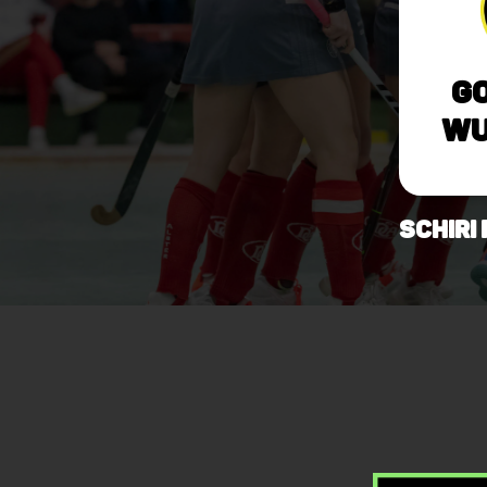
Go
Wu
Schiri