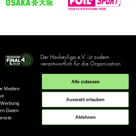
Der Hockeyliga e.V. ist zudem
verantwortlich für die Organisation
und Durchführung der Final4
Events, der deutschen Hockey-
Alle zulassen
Meisterschaften.
le Medien
ir
Auswahl erlauben
, Werbung
ren Daten
IMPRESSUM
DATENSCHUTZERKLÄRUNG
Ablehnen
ienste
© 2026 hockey.de