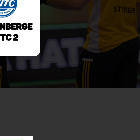
nberge
HTC 2