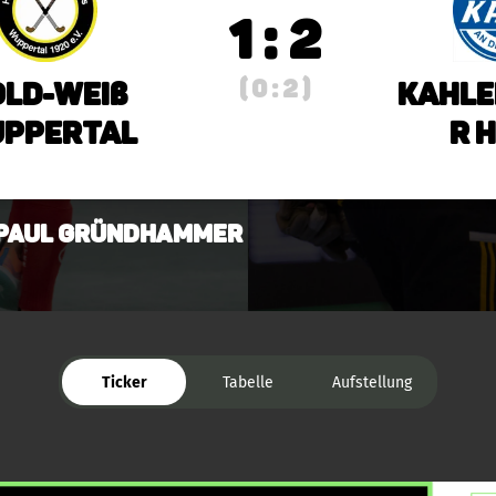
1 : 2
( 0 : 2 )
ld-Weiß
Kahle
ppertal
r 
 Paul Gründhammer
Ticker
Tabelle
Aufstellung