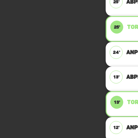
ABPF
25'
TOR
25'
ANPF
24'
ABPF
13'
TOR
13'
ANPF
12'