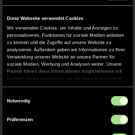
Liveticker
Keine Daten verfügbar.
Diese Webseite verwendet Cookies
Wir verwenden Cookies, um Inhalte und Anzeigen zu
personalisieren, Funktionen für soziale Medien anbieten
zu können und die Zugriffe auf unsere Website zu
analysieren. Außerdem geben wir Informationen zu Ihrer
Verwendung unserer Website an unsere Partner für
soziale Medien, Werbung und Analysen weiter. Unsere
Partner führen diese Informationen möglicherweise mit
weiteren Daten zusammen, die Sie ihnen bereitgestellt
haben oder die sie im Rahmen Ihrer Nutzung der Dienste
gesammelt haben.
Einwilligungsauswahl
Notwendig
Präferenzen