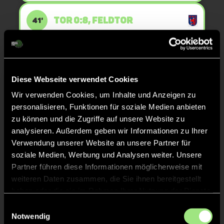
TOR 0:8, FELDTOR
41'
ANPFIFF 4. Viertel
36'
Diese Webseite verwendet Cookies
ABPFIFF 3. Viertel
36'
Wir verwenden Cookies, um Inhalte und Anzeigen zu
personalisieren, Funktionen für soziale Medien anbieten
zu können und die Zugriffe auf unsere Website zu
TOR 0:7, FELDTOR
32'
analysieren. Außerdem geben wir Informationen zu Ihrer
Verwendung unserer Website an unsere Partner für
soziale Medien, Werbung und Analysen weiter. Unsere
TOR 0:6, FELDTOR
28'
Partner führen diese Informationen möglicherweise mit
weiteren Daten zusammen, die Sie ihnen bereitgestellt
haben oder die sie im Rahmen Ihrer Nutzung der Dienste
ANPFIFF 3. Viertel
24'
gesammelt haben.
Einwilligungsauswahl
Notwendig