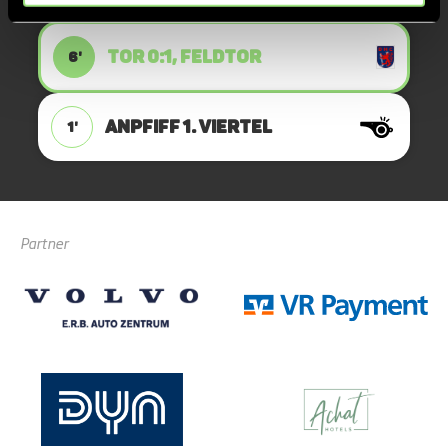
TOR 0:1, FELDTOR
6'
ANPFIFF 1. Viertel
1'
Partner