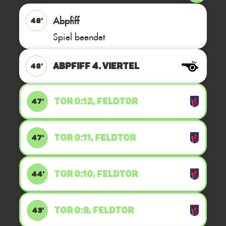
Abpfiff
48'
Spiel beendet
ABPFIFF 4. Viertel
48'
TOR 0:12, FELDTOR
47'
TOR 0:11, FELDTOR
47'
TOR 0:10, FELDTOR
44'
TOR 0:9, FELDTOR
43'