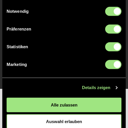
gesammelt haben.
Einwilligungsauswahl
Helena
T.
0
Notwendig
Präferenzen
TOR 1:0, KURZE ECKE - TOR
3'
Statistiken
Helena
T.
0
Marketing
Details zeigen
Partner
Alle zulassen
Auswahl erlauben