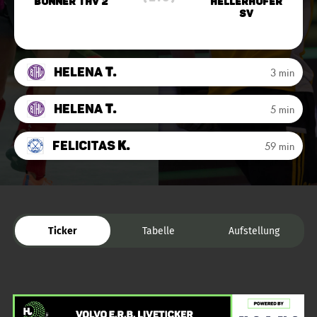
Bonner THV 2
Hellerhofer
SV
Helena
T.
3 min
Helena
T.
5 min
Felicitas
K.
59 min
Ticker
Tabelle
Aufstellung