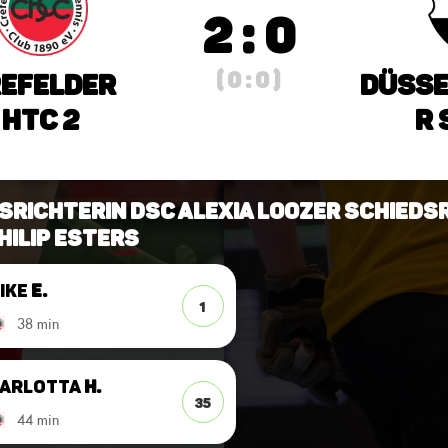
2 : 0
( 0 : 0 )
efelder
Düsse
HTC 2
r 
srichterin DSC Alexia Loozer Schieds
hilip Esters
ike
E.
1
38 min
arlotta
H.
35
44 min