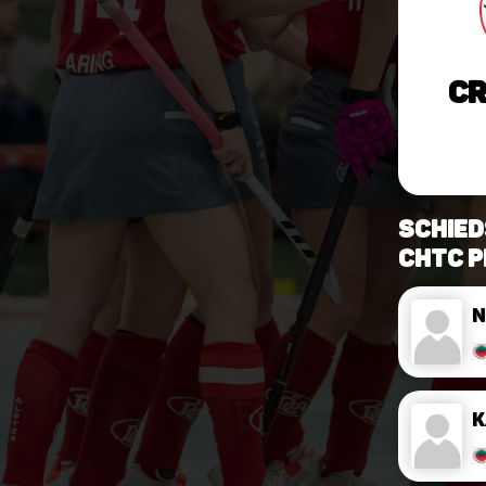
Cr
Schied
CHTC P
N
K