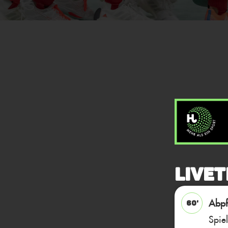
Livet
Abpfi
60'
Spie