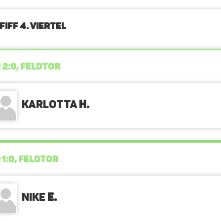
FIFF 4. Viertel
 2:0, FELDTOR
Karlotta
H.
 1:0, FELDTOR
Nike
E.