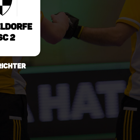
ldorfe
SC 2
richter