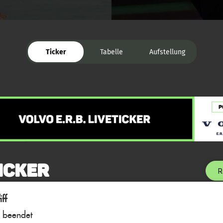
Ticker
Tabelle
Aufstellung
icker
R
ff
l beendet