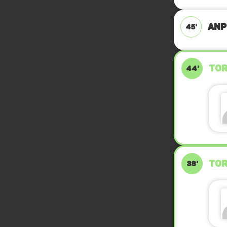
ANP
45'
TOR
44'
TOR
38'