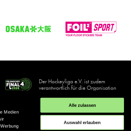
Der Hockeyliga e.V. ist zudem
verantwortlich für die Organisation
und Durchführung der Final4
Events, der deutschen Hockey-
Alle zulassen
Meisterschaften.
le Medien
ir
Auswahl erlauben
, Werbung