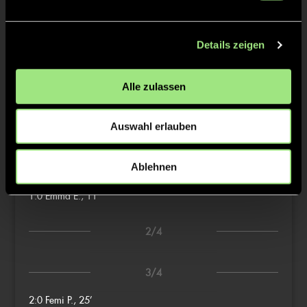
Sandra
JANSEN-DORN
Details zeigen
Alle zulassen
TW = Torwart & ETW = Ersatztorwart, K = Kapitän
Auswahl erlauben
Tore & Karten
Ablehnen
1/4
1:0
Emma E., 11’
2/4
3/4
2:0
Femi P., 25’