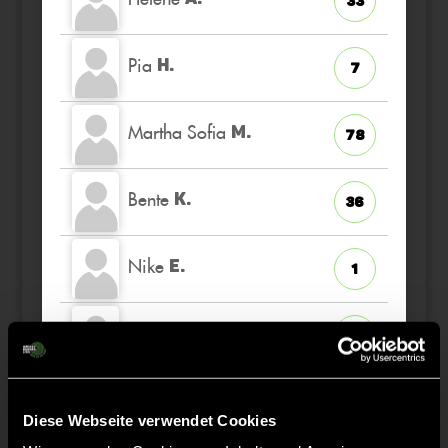
33
Pia
H.
7
Martha Sofia
M.
78
Bente
K.
36
Nike
E.
1
Cara
H.
77
Emma
L.
12
Diese Webseite verwendet Cookies