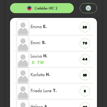
Crefelder HTC 2
Emma
E.
28
Emmi
S.
70
Louisa
H.
44
K
TW
Karlotta
H.
35
Frieda Lone
T.
5
Helene
A.