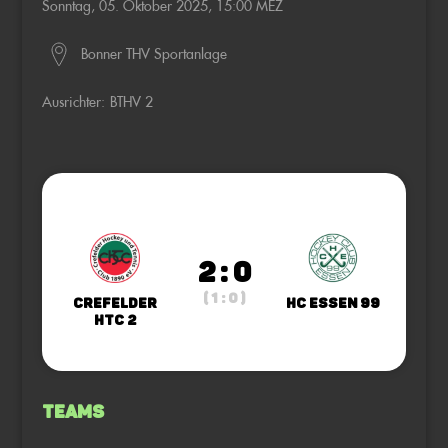
Sonntag, 05. Oktober 2025, 15:00 MEZ
Bonner THV Sportanlage
Ausrichter:
BTHV 2
2 : 0
( 1 : 0 )
Crefelder
HC Essen 99
HTC 2
Teams