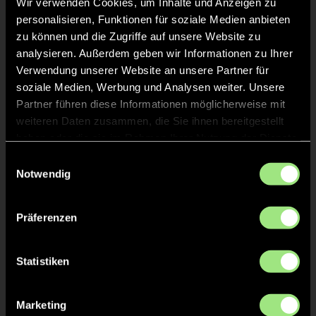
Wir verwenden Cookies, um Inhalte und Anzeigen zu
Femi
P.
23
personalisieren, Funktionen für soziale Medien anbieten
zu können und die Zugriffe auf unsere Website zu
analysieren. Außerdem geben wir Informationen zu Ihrer
Lea
D.
74
Verwendung unserer Website an unsere Partner für
soziale Medien, Werbung und Analysen weiter. Unsere
Partner führen diese Informationen möglicherweise mit
weiteren Daten zusammen, die Sie ihnen bereitgestellt
haben oder die sie im Rahmen Ihrer Nutzung der Dienste
Staff
gesammelt haben.
Einwilligungsauswahl
Notwendig
Jaroslaw
STEFANIK
Präferenzen
Philip
ESTERS
Statistiken
Stephanie
HERMANNS
Marketing