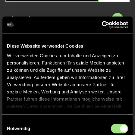
Liveticker
Abpfiff
60'
Spiel beendet
Diese Webseite verwendet Cookies
Wir verwenden Cookies, um Inhalte und Anzeigen zu
personalisieren, Funktionen für soziale Medien anbieten
TOR 2:1, FELDTOR
58'
zu können und die Zugriffe auf unsere Website zu
analysieren. Außerdem geben wir Informationen zu Ihrer
Verwendung unserer Website an unsere Partner für
Lotte
N.
27
soziale Medien, Werbung und Analysen weiter. Unsere
Partner führen diese Informationen möglicherweise mit
weiteren Daten zusammen, die Sie ihnen bereitgestellt
haben oder die sie im Rahmen Ihrer Nutzung der Dienste
TOR 1:1, FELDTOR
50'
gesammelt haben.
Einwilligungsauswahl
Notwendig