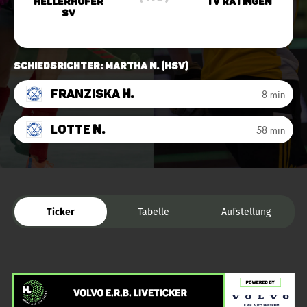
Hellerhofer
TV Ratingen
SV
Schiedsrichter: Martha N. (HSV)
Franziska
H.
8 min
Lotte
N.
58 min
Ticker
Tabelle
Aufstellung