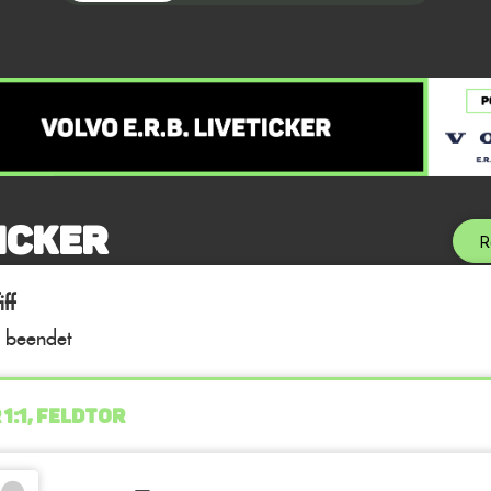
icker
R
ff
l beendet
 1:1, FELDTOR