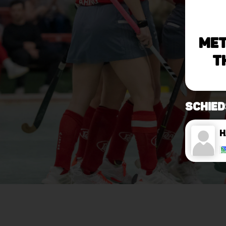
Me
T
Schied