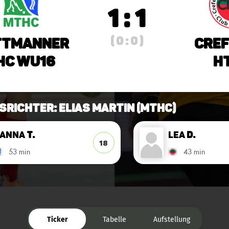
1 : 1
( 0 : 0 )
ttmanner
Cref
HC wU16
HT
srichter: Elias Martin (MTHC)
Hanna
T.
Lea
D.
18
53 min
43 min
Ticker
Tabelle
Aufstellung