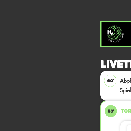
Livet
Abpfi
60'
Spie
TOR
53'