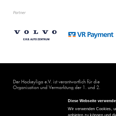
Partner
Der Hockeyliga e.V. ist verantwortlich für die
Organisation und Vermarktung der 1. und 2.
Hockey-Bundesligen auf dem Feld und in der
Halle. Insgesamt sind über 60 Vereine unter dem
Diese Webseite verwende
Dach der Hockeyliga organisiert, sowohl im
Wir verwenden Cookies, um
Herren als auch im Damen Bereich.
anbieten zu können und di