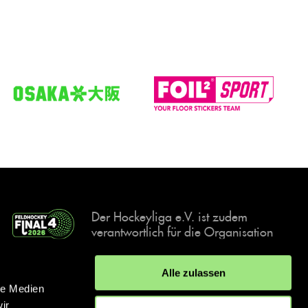
Der Hockeyliga e.V. ist zudem
verantwortlich für die Organisation
und Durchführung der Final4
Events, der deutschen Hockey-
Alle zulassen
Meisterschaften.
le Medien
ir