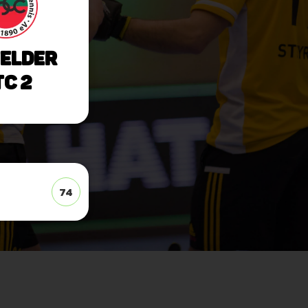
elder
C 2
74