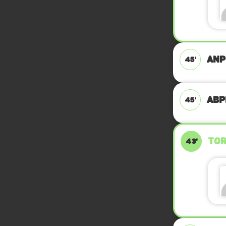
ANP
45'
ABPF
45'
TOR
43'