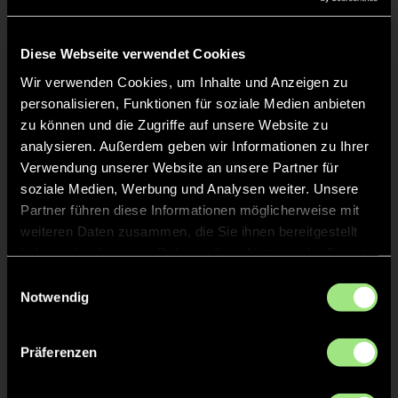
Liveticker
Keine Daten verfügbar.
Diese Webseite verwendet Cookies
Wir verwenden Cookies, um Inhalte und Anzeigen zu
personalisieren, Funktionen für soziale Medien anbieten
zu können und die Zugriffe auf unsere Website zu
analysieren. Außerdem geben wir Informationen zu Ihrer
Verwendung unserer Website an unsere Partner für
soziale Medien, Werbung und Analysen weiter. Unsere
Partner führen diese Informationen möglicherweise mit
weiteren Daten zusammen, die Sie ihnen bereitgestellt
haben oder die sie im Rahmen Ihrer Nutzung der Dienste
gesammelt haben.
Einwilligungsauswahl
Notwendig
Präferenzen