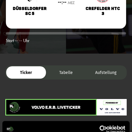
--:--
MEZ
Düsseldorfer
Crefelder HTC
SC 5
3
Start --:-- Uhr
Ticker
Tabelle
Aufstellung