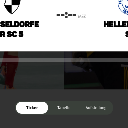
--:--
MEZ
seldorfe
Helle
r SC 5
Ticker
Tabelle
Aufstellung