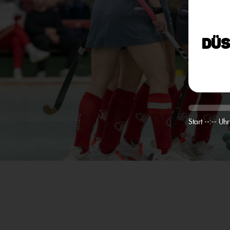
Düs
Start --:-- Uhr