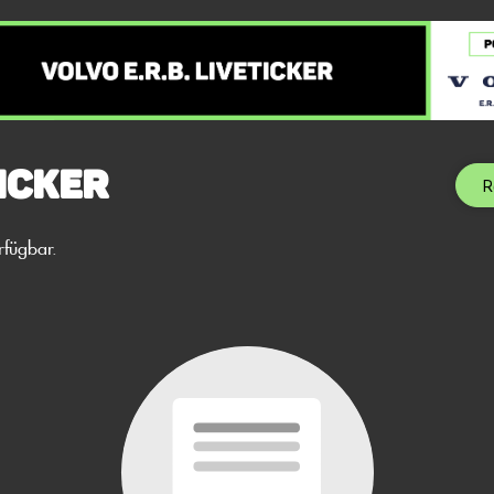
icker
R
rfügbar.