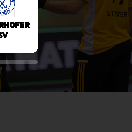
rhofer
SV