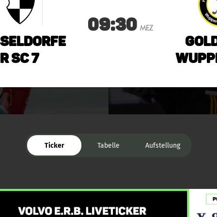
09:30
MEZ
seldorfe
Gold
r SC 7
Wuppe
Ticker
Tabelle
Aufstellung