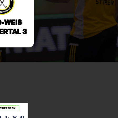
-Weiß
rtal 3