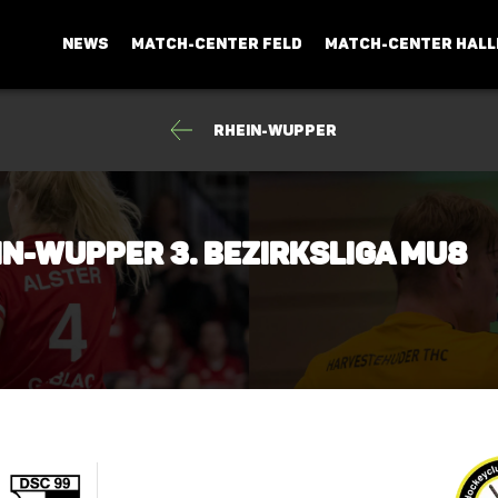
NEWS
MATCH-CENTER FELD
MATCH-CENTER HALL
Rhein-Wupper
in-Wupper 3. Bezirksliga mU8