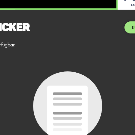
icker
R
rfügbar.