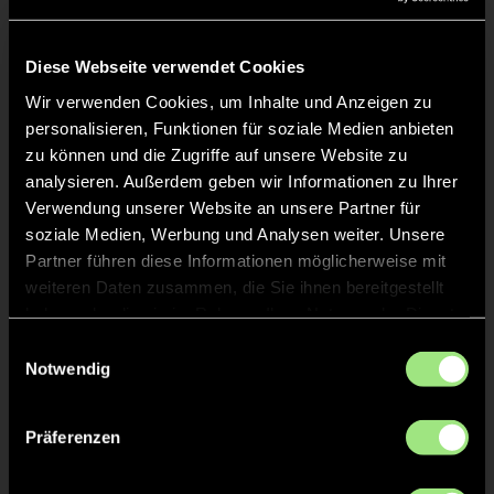
Liveticker
Keine Daten verfügbar.
Diese Webseite verwendet Cookies
Wir verwenden Cookies, um Inhalte und Anzeigen zu
personalisieren, Funktionen für soziale Medien anbieten
zu können und die Zugriffe auf unsere Website zu
analysieren. Außerdem geben wir Informationen zu Ihrer
Verwendung unserer Website an unsere Partner für
soziale Medien, Werbung und Analysen weiter. Unsere
Partner führen diese Informationen möglicherweise mit
weiteren Daten zusammen, die Sie ihnen bereitgestellt
haben oder die sie im Rahmen Ihrer Nutzung der Dienste
gesammelt haben.
Einwilligungsauswahl
Notwendig
Präferenzen