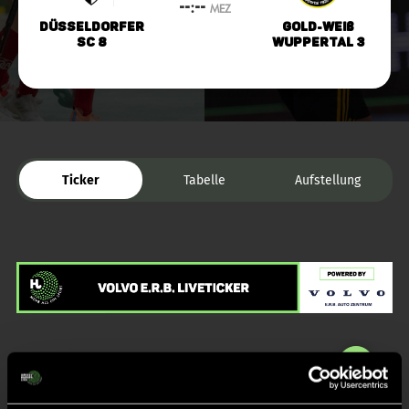
--:--
MEZ
Düsseldorfer
Gold-Weiß
SC 8
Wuppertal 3
Ticker
Tabelle
Aufstellung
Liveticker