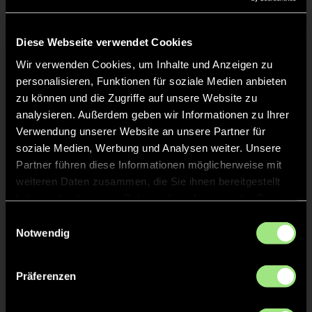
Liveticker
Keine Daten verfügbar.
Diese Webseite verwendet Cookies
Wir verwenden Cookies, um Inhalte und Anzeigen zu
personalisieren, Funktionen für soziale Medien anbieten
zu können und die Zugriffe auf unsere Website zu
analysieren. Außerdem geben wir Informationen zu Ihrer
Verwendung unserer Website an unsere Partner für
soziale Medien, Werbung und Analysen weiter. Unsere
Partner führen diese Informationen möglicherweise mit
weiteren Daten zusammen, die Sie ihnen bereitgestellt
haben oder die sie im Rahmen Ihrer Nutzung der Dienste
gesammelt haben.
Einwilligungsauswahl
Notwendig
Präferenzen