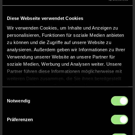
Liveticker
Keine Daten verfügbar.
Diese Webseite verwendet Cookies
Wir verwenden Cookies, um Inhalte und Anzeigen zu
personalisieren, Funktionen für soziale Medien anbieten
zu können und die Zugriffe auf unsere Website zu
analysieren. Außerdem geben wir Informationen zu Ihrer
Verwendung unserer Website an unsere Partner für
soziale Medien, Werbung und Analysen weiter. Unsere
Partner führen diese Informationen möglicherweise mit
weiteren Daten zusammen, die Sie ihnen bereitgestellt
haben oder die sie im Rahmen Ihrer Nutzung der Dienste
gesammelt haben.
Einwilligungsauswahl
Notwendig
Präferenzen