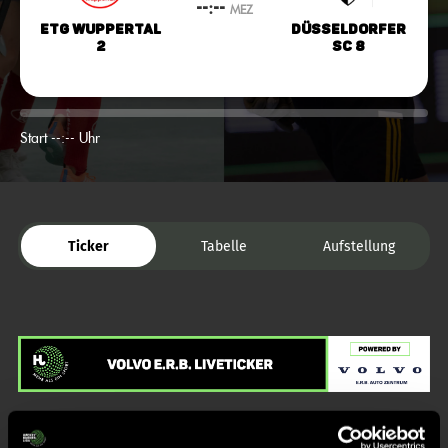
--:--
MEZ
ETG Wuppertal
Düsseldorfer
2
SC 8
Start --:-- Uhr
Ticker
Tabelle
Aufstellung