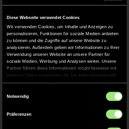
Liveticker
Keine Daten verfügbar.
Diese Webseite verwendet Cookies
Wir verwenden Cookies, um Inhalte und Anzeigen zu
personalisieren, Funktionen für soziale Medien anbieten
zu können und die Zugriffe auf unsere Website zu
analysieren. Außerdem geben wir Informationen zu Ihrer
Verwendung unserer Website an unsere Partner für
soziale Medien, Werbung und Analysen weiter. Unsere
Partner führen diese Informationen möglicherweise mit
weiteren Daten zusammen, die Sie ihnen bereitgestellt
haben oder die sie im Rahmen Ihrer Nutzung der Dienste
gesammelt haben.
Einwilligungsauswahl
Notwendig
Präferenzen