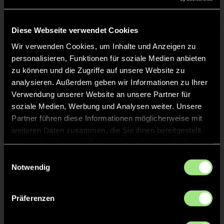
Liveticker
Keine Daten verfügbar.
Diese Webseite verwendet Cookies
Wir verwenden Cookies, um Inhalte und Anzeigen zu
personalisieren, Funktionen für soziale Medien anbieten
zu können und die Zugriffe auf unsere Website zu
analysieren. Außerdem geben wir Informationen zu Ihrer
Verwendung unserer Website an unsere Partner für
soziale Medien, Werbung und Analysen weiter. Unsere
Partner führen diese Informationen möglicherweise mit
weiteren Daten zusammen, die Sie ihnen bereitgestellt
haben oder die sie im Rahmen Ihrer Nutzung der Dienste
gesammelt haben.
Einwilligungsauswahl
Notwendig
Präferenzen