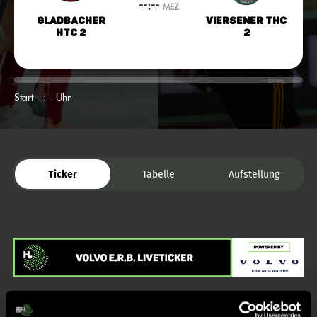
--:--
MEZ
Gladbacher
Viersener THC
HTC 2
2
Start --:-- Uhr
Ticker
Tabelle
Aufstellung