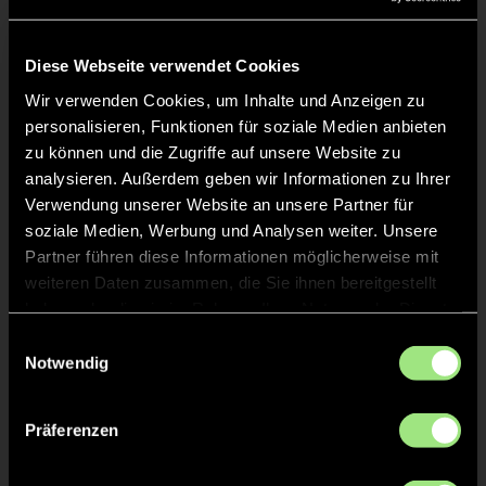
Liveticker
Keine Daten verfügbar.
Diese Webseite verwendet Cookies
Wir verwenden Cookies, um Inhalte und Anzeigen zu
personalisieren, Funktionen für soziale Medien anbieten
zu können und die Zugriffe auf unsere Website zu
analysieren. Außerdem geben wir Informationen zu Ihrer
Verwendung unserer Website an unsere Partner für
soziale Medien, Werbung und Analysen weiter. Unsere
Partner führen diese Informationen möglicherweise mit
weiteren Daten zusammen, die Sie ihnen bereitgestellt
haben oder die sie im Rahmen Ihrer Nutzung der Dienste
gesammelt haben.
Einwilligungsauswahl
Notwendig
Präferenzen