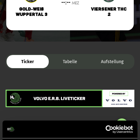
--:--
MEZ
Gold-Weiß
Viersener THC
Wuppertal 3
2
Ticker
Tabelle
Aufstellung
Liveticker